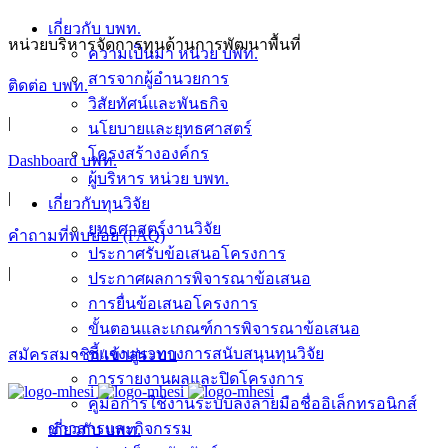
เกี่ยวกับ บพท.
หน่วยบริหารจัดการทุนด้านการพัฒนาพื้นที่
ความเป็นมา หน่วย บพท.
สารจากผู้อำนวยการ
ติดต่อ บพท.
วิสัยทัศน์และพันธกิจ
|
นโยบายและยุทธศาสตร์
โครงสร้างองค์กร
Dashboard บพท.
ผู้บริหาร หน่วย บพท.
|
เกี่ยวกับทุนวิจัย
ยุทธศาสตร์งานวิจัย
คำถามที่พบบ่อย (FAQ)
ประกาศรับข้อเสนอโครงการ
|
ประกาศผลการพิจารณาข้อเสนอ
การยื่นข้อเสนอโครงการ
ขั้นตอนและเกณฑ์การพิจารณาข้อเสนอ
ชี้แจงแนวทางการสนับสนุนทุนวิจัย
สมัครสมาชิก/เข้าสู่ระบบ
การรายงานผลและปิดโครงการ
คู่มือการใช้งานระบบลงลายมือชื่ออิเล็กทรอนิกส์
ข่าวสารและกิจกรรม
เกี่ยวกับ บพท.