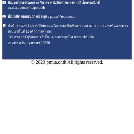
อีเมลสารบรรณกลาง รับ-ส่ง หนังสือราชการทางอิเล็กทรอนิกส์
saraban.pmua@nxpo.or.th
อีเมลติดต่อสอบถามข้อมูล :
pmua@nxpo.or.th
สำนักงานเร่งรัดการวิจัยและนวัตกรรมเพื่อเพิ่มความสามารถการแข่งขันและการ
พัฒนาพื้นที่ (องค์การมหาชน)
319 อาคารจัตุรัสจามจุรี ชั้น 14 ถนนพญาไท แขวงปทุมวัน
เขตปทุมวัน กรุงเทพฯ 10330
© 2023 pmua.or.th All rights reserved.