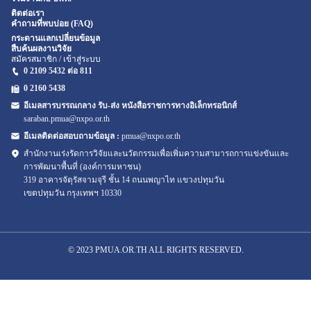
ติดต่อเรา
คำถามที่พบบ่อย (FAQ)
กระดานแลกเปลี่ยนข้อมูล
สืบค้นผลงานวิจัย
สมัครสมาชิก / เข้าสู่ระบบ
0 2109 5432 ต่อ 811
0 2160
5438
อีเมลสารบรรณกลาง รับ-ส่ง หนังสือราชการทางอิเล็กทรอนิกส์
saraban.pmua@nxpo.or.th
อีเมลติดต่อสอบถามข้อมูล :
pmua@nxpo.or.th
สำนักงานเร่งรัดการวิจัยและนวัตกรรมเพื่อเพิ่มความสามารถการแข่งขันและ
การพัฒนาพื้นที่ (องค์การมหาชน)
319 อาคารจัตุรัสจามจุรี ชั้น 14 ถนนพญาไท แขวงปทุมวัน
เขตปทุมวัน กรุงเทพฯ 10330
© 2023 PMUA.OR.TH ALL RIGHTS RESERVED.