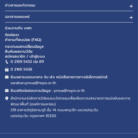
ข่าวสารและกิจกรรม
เอกสารเผยแพร่
ร่วมงานกับ บพท.
ติดต่อเรา
คำถามที่พบบ่อย (FAQ)
กระดานแลกเปลี่ยนข้อมูล
สืบค้นผลงานวิจัย
สมัครสมาชิก / เข้าสู่ระบบ
0 2109 5432 ต่อ 811
0 2160
5438
อีเมลสารบรรณกลาง รับ-ส่ง หนังสือราชการทางอิเล็กทรอนิกส์
saraban.pmua@nxpo.or.th
อีเมลติดต่อสอบถามข้อมูล :
pmua@nxpo.or.th
สำนักงานเร่งรัดการวิจัยและนวัตกรรมเพื่อเพิ่มความสามารถการแข่งขันและการ
พัฒนาพื้นที่ (องค์การมหาชน)
319 อาคารจัตุรัสจามจุรี ชั้น 14 ถนนพญาไท แขวงปทุมวัน
เขตปทุมวัน กรุงเทพฯ 10330