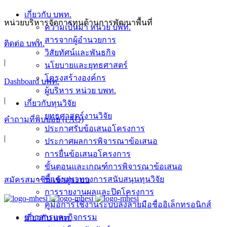
Skip
เกี่ยวกับ บพท.
to
หน่วยบริหารจัดการทุนด้านการพัฒนาพื้นที่
ความเป็นมา หน่วย บพท.
content
สารจากผู้อำนวยการ
ติดต่อ บพท.
วิสัยทัศน์และพันธกิจ
|
นโยบายและยุทธศาสตร์
โครงสร้างองค์กร
Dashboard บพท.
ผู้บริหาร หน่วย บพท.
|
เกี่ยวกับทุนวิจัย
ยุทธศาสตร์งานวิจัย
คำถามที่พบบ่อย (FAQ)
ประกาศรับข้อเสนอโครงการ
|
ประกาศผลการพิจารณาข้อเสนอ
การยื่นข้อเสนอโครงการ
ขั้นตอนและเกณฑ์การพิจารณาข้อเสนอ
ชี้แจงแนวทางการสนับสนุนทุนวิจัย
สมัครสมาชิก/เข้าสู่ระบบ
การรายงานผลและปิดโครงการ
คู่มือการใช้งานระบบลงลายมือชื่ออิเล็กทรอนิกส์
ข่าวสารและกิจกรรม
เกี่ยวกับ บพท.