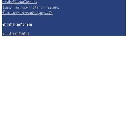
การยื่นข้อเสนอโครงการ
ขั้นตอนและเกณฑ์การพิจารณาข้อเสนอ
ชี้แจงแนวทางการสนับสนุนทุนวิจัย
ข่าวสารและกิจกรรม
ข่าวประชาสัมพันธ์
บทความงานวิจัย
คลังข้อมูลและสื่อความรู้
เอกสารเผยแพร่
แบบฟอร์มที่เกี่ยวข้องกับงานวิจัย
คู่มือนักวิจัย หน่วย บพท.
รายงานประจำปี
คู่มือองค์ความรู้จากงานวิจัย
ตราสัญลักษณ์ที่เกี่ยวข้อง
ร่วมงานกับ บพท.
ติดต่อเรา
คำถามที่พบบ่อย (FAQ)
กระดานแลกเปลี่ยนข้อมูล