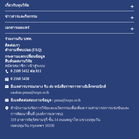
เกี่ยวกับทุนวิจัย
ข่าวสารและกิจกรรม
เอกสารเผยแพร่
ร่วมงานกับ บพท.
ติดต่อเรา
คำถามที่พบบ่อย (FAQ)
กระดานแลกเปลี่ยนข้อมูล
สืบค้นผลงานวิจัย
สมัครสมาชิก / เข้าสู่ระบบ
0 2109 5432 ต่อ 811
0 2160
5438
อีเมลสารบรรณกลาง รับ-ส่ง หนังสือราชการทางอิเล็กทรอนิกส์
saraban.pmua@nxpo.or.th
อีเมลติดต่อสอบถามข้อมูล :
pmua@nxpo.or.th
สำนักงานเร่งรัดการวิจัยและนวัตกรรมเพื่อเพิ่มความสามารถการแข่งขันและ
การพัฒนาพื้นที่ (องค์การมหาชน)
319 อาคารจัตุรัสจามจุรี ชั้น 14 ถนนพญาไท แขวงปทุมวัน
เขตปทุมวัน กรุงเทพฯ 10330