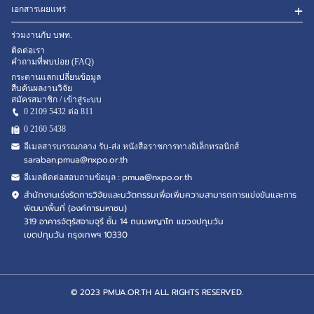
เอกสารเผยแพร่
ร่วมงานกับ บพท.
ติดต่อเรา
คำถามที่พบบ่อย (FAQ)
กระดานแลกเปลี่ยนข้อมูล
สืบค้นผลงานวิจัย
สมัครสมาชิก / เข้าสู่ระบบ
0 2109 5432 ต่อ 811
0 2160
5438
อีเมลสารบรรณกลาง รับ-ส่ง หนังสือราชการทางอิเล็กทรอนิกส์
saraban.pmua@nxpo.or.th
pmua@nxpo.or.th
อีเมลติดต่อสอบถามข้อมูล :
สำนักงานเร่งรัดการวิจัยและนวัตกรรมเพื่อเพิ่มความสามารถการแข่งขันและการ
พัฒนาพื้นที่ (องค์การมหาชน)
319 อาคารจัตุรัสจามจุรี ชั้น 14 ถนนพญาไท แขวงปทุมวัน
เขตปทุมวัน กรุงเทพฯ 10330
© 2023 PMUA.OR.TH ALL RIGHTS RESERVED.