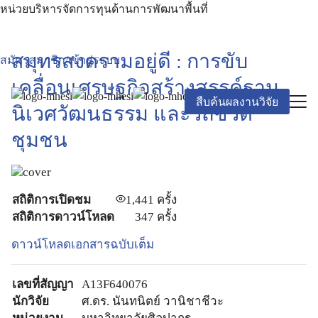
หน่วยบริหารจัดการทุนด้านการพัฒนาพื้นที่
สมุทรสงครามอยู่ดี : การขับ
สมัครสมาชิก/เข้าสู่ระบบ
เคลื่อนเศรษฐกิจสร้างสรรค์ฐาน
สืบค้นผลงานวิจัย
นิเวศวัฒนธรรม และวิถีชีวิต
ชุมชน
สถิติการเปิดชม
1,441
ครั้ง
สถิติการดาวน์โหลด
347 ครั้ง
ดาวน์โหลดเอกสารฉบับเต็ม
เลขที่สัญญา
A13F640076
นักวิจัย
ศ.ดร. นันทนิตย์ วานิชาชีวะ