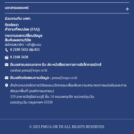
เอกสารเผยแพร่
ร่วมงานกับ บพท.
ติดต่อเรา
คำถามที่พบบ่อย (FAQ)
กระดานแลกเปลี่ยนข้อมูล
สืบค้นผลงานวิจัย
สมัครสมาชิก / เข้าสู่ระบบ
0 2109 5432 ต่อ 811
0 2160
5438
อีเมลสารบรรณกลาง รับ-ส่ง หนังสือราชการทางอิเล็กทรอนิกส์
saraban.pmua@nxpo.or.th
อีเมลติดต่อสอบถามข้อมูล :
pmua@nxpo.or.th
สำนักงานเร่งรัดการวิจัยและนวัตกรรมเพื่อเพิ่มความสามารถการแข่งขันและการ
พัฒนาพื้นที่ (องค์การมหาชน)
319 อาคารจัตุรัสจามจุรี ชั้น 14 ถนนพญาไท แขวงปทุมวัน
เขตปทุมวัน กรุงเทพฯ 10330
© 2023 PMUA.OR.TH ALL RIGHTS RESERVED.