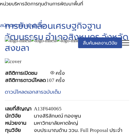
Skip
หน่วยบริหารจัดการทุนด้านการพัฒนาพื้นที่
to
content
Search
การขับเคลื่อนเศรษฐกิจฐาน
สมัครสมาชิก/เข้าสู่ระบบ
for:
วัฒนธรรม อำเภอสิงหนคร จังหวัด
สืบค้นผลงานวิจัย
สงขลา
สถิติการเปิดชม
ครั้ง
สถิติการดาวน์โหลด
107 ครั้ง
ดาวน์โหลดเอกสารฉบับเต็ม
เลขที่สัญญา
A13F640065
นักวิจัย
นางสิริลักษณ์ ทองพูน
หน่วยงาน
มหาวิทยาลัยหาดใหญ่
ทุนวิจัย
งบประมาณด้าน ววน. Full Proposal ประจำ