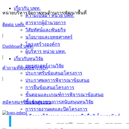
Skip
เกี่ยวกับ บพท.
to
หน่วยบริหารจัดการทุนด้านการพัฒนาพื้นที่
ความเป็นมา หน่วย บพท.
content
สารจากผู้อำนวยการ
ติดต่อ บพท.
วิสัยทัศน์และพันธกิจ
|
นโยบายและยุทธศาสตร์
โครงสร้างองค์กร
Dashboard บพท.
ผู้บริหาร หน่วย บพท.
|
เกี่ยวกับทุนวิจัย
ยุทธศาสตร์งานวิจัย
คำถามที่พบบ่อย (FAQ)
ประกาศรับข้อเสนอโครงการ
|
ประกาศผลการพิจารณาข้อเสนอ
การยื่นข้อเสนอโครงการ
ขั้นตอนและเกณฑ์การพิจารณาข้อเสนอ
ชี้แจงแนวทางการสนับสนุนทุนวิจัย
สมัครสมาชิก/เข้าสู่ระบบ
การรายงานผลและปิดโครงการ
คู่มือการใช้งานระบบลงลายมือชื่ออิเล็กทรอนิกส์
ข่าวสารและกิจกรรม