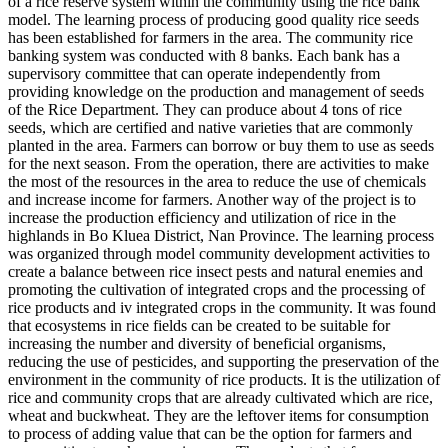
of a rice reserve system within the community using the rice bank
model. The learning process of producing good quality rice seeds
has been established for farmers in the area. The community rice
banking system was conducted with 8 banks. Each bank has a
supervisory committee that can operate independently from
providing knowledge on the production and management of seeds
of the Rice Department. They can produce about 4 tons of rice
seeds, which are certified and native varieties that are commonly
planted in the area. Farmers can borrow or buy them to use as seeds
for the next season. From the operation, there are activities to make
the most of the resources in the area to reduce the use of chemicals
and increase income for farmers. Another way of the project is to
increase the production efficiency and utilization of rice in the
highlands in Bo Kluea District, Nan Province. The learning process
was organized through model community development activities to
create a balance between rice insect pests and natural enemies and
promoting the cultivation of integrated crops and the processing of
rice products and iv integrated crops in the community. It was found
that ecosystems in rice fields can be created to be suitable for
increasing the number and diversity of beneficial organisms,
reducing the use of pesticides, and supporting the preservation of the
environment in the community of rice products. It is the utilization of
rice and community crops that are already cultivated which are rice,
wheat and buckwheat. They are the leftover items for consumption
to process of adding value that can be the option for farmers and