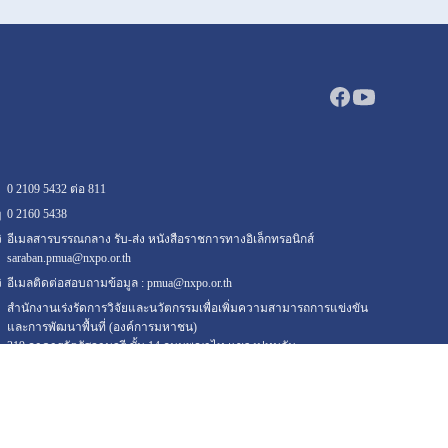
0 2109 5432 ต่อ 811
0 2160
5438
อีเมลสารบรรณกลาง รับ-ส่ง หนังสือราชการทางอิเล็กทรอนิกส์
saraban.pmua@nxpo.or.th
อีเมลติดต่อสอบถามข้อมูล :
pmua@nxpo.or.th
สำนักงานเร่งรัดการวิจัยและนวัตกรรมเพื่อเพิ่มความสามารถการแข่งขัน
และการพัฒนาพื้นที่ (องค์การมหาชน)
319 อาคารจัตุรัสจามจุรี ชั้น 14 ถนนพญาไท แขวงปทุมวัน
เขตปทุมวัน กรุงเทพฯ 10330