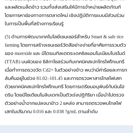
และผลิตเมล็ดข้าว รวมทั้งส่งเสริมให้มีการจำหน่ายผลิตภัณฑ์
โดยการหาช่องทางการตลาดใหม่ เชิงปฏิบัติการแบบมีส่วนร่วม
ในการเป็นพื้นที่สร้างการเรียนรู้
(5) ด้านการพัฒนาเทคโนโลยีเซนเซอร์สำหรับ Smart & safe rice
farming โดยการสร้างเซนเซอร์วัดสีอย่างง่ายที่อาศัยการรวมตัว
ของ murexide และ มีไตรเมทิลเตตระเดคซิลแอมโมเนียมโบรไมด์
(TTAB) บนผิวของ ซิลิกาโซลร่วมกับเทคนิคสเปกโทรโฟโทเมทรี
เมื่อทำการตรวจวัด Cd2+ ในตัวอย่างข้าว พบว่ามีค่าร้อยละการก
ลับคืนอยู่ในช่วง 81.02–101.45 และการตรวจหาสารไกลโฟเสท
ด้วยเทคนิคสเปกโทรโฟโทเมทรี โดยการเตรียมอนุพันธ์กับนินไฮ
ดริน โดยมีโซเดียมโมลิบเดทเป็นตัวเร่งปฏิกิริยา เมื่อนำไปตรวจ
ตัวอย่างน้ำจากแปลงนาข้าว 2 แหล่ง สามารถตรวจพบไกลโฟ
เสทในปริมาณ 0.016 และ 0.038 ?g/mL ตามลำดับ