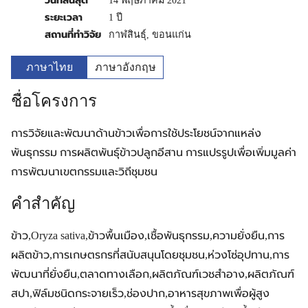
วันที่สิ้นสุด
14 พฤษภาคม 2021
ระยะเวลา
1 ปี
สถานที่ทำวิจัย
กาฬสินธุ์, ขอนแก่น
ภาษาไทย
ภาษาอังกฤษ
ชื่อโครงการ
การวิจัยและพัฒนาด้านข้าวเพื่อการใช้ประโยชน์จากแหล่ง
พันธุกรรม การผลิตพันธุ์ข้าวปลูกอีสาน การแปรรูปเพื่อเพิ่มมูลค่า
การพัฒนาเขตกรรมและวิถีชุมชน
คำสำคัญ
ข้าว,Oryza sativa,ข้าวพื้นเมือง,เชื้อพันธุกรรม,ความยั่งยืน,การ
ผลิตข้าว,การเกษตรกรที่สนับสนุนโดยชุมชน,ห่วงโซ่อุปทาน,การ
พัฒนาที่ยั่งยืน,ตลาดทางเลือก,ผลิตภัณฑ์เวชสำอาง,ผลิตภัณฑ์
สปา,ฟิล์มชนิดกระจายเร็ว,ช่องปาก,อาหารสุขภาพเพื่อผู้สูง