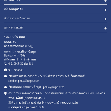
เกี่ยวกับทุนวิจัย
ข่าวสารและกิจกรรม
เอกสารเผยแพร่
ร่วมงานกับ บพท.
ติดต่อเรา
คำถามที่พบบ่อย (FAQ)
กระดานแลกเปลี่ยนข้อมูล
สืบค้นผลงานวิจัย
สมัครสมาชิก / เข้าสู่ระบบ
0 2109 5432 ต่อ 811
0 2160
5438
อีเมลสารบรรณกลาง รับ-ส่ง หนังสือราชการทางอิเล็กทรอนิกส์
saraban.pmua@nxpo.or.th
อีเมลติดต่อสอบถามข้อมูล :
pmua@nxpo.or.th
สำนักงานเร่งรัดการวิจัยและนวัตกรรมเพื่อเพิ่มความสามารถการแข่งขันและการ
พัฒนาพื้นที่ (องค์การมหาชน)
319 อาคารจัตุรัสจามจุรี ชั้น 14 ถนนพญาไท แขวงปทุมวัน
เขตปทุมวัน กรุงเทพฯ 10330