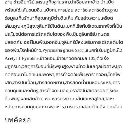
อายุ,ข้าวอินทรีย์,เศรษฐกิจฐานราก,น้ำเชื่อมจากข้าว,น้ำแป้ง
พร้อมใช้,เส้นขนมจีน,แป้งทนการย่อย,สตาร์ช,สตาร์ชข้าว,ฐาน
ข้อมูล,เก็บรักษาที่อุณหภูมิต่ำ,ดินเค็ม,ภัยแล้ง,ความเครียด
เค็ม,อุณหภูมิสูง,จุลินทรีย์ในดิน,แบคทีเรียทีบริเวณรากพืชที่เป็น
ประโยชน์ต่อการเจริญเติบโตของพืช,ปุ๋ยจุลินทรีย์,เกษตร
ปลอดภัย,ฮอร์โมนพืช,ออกซิน,จุลินทรีย์ส่งเสริมการเจริญเติบโต
ของพืช,โรคไหม้ข้าว,Pyricularia grisea Sacc.,แบคทีเรียปฏิปักษ์,2-
Acetyl-1-Pyrroline,ข้าวหอม,ข้าวขาวดอกมะลิ 105,ตัวเร่ง
ปฏิกิริยา,วัสดุคาร์บอนที่มีรูพรุนสูง,ฟางข้าว,โมเลกุลชีวภาพ,ชุด
ทดสอบนาโนคิทแบบพกพา,สารกำจัดวัชพืช,พาราควอต,ไกลโฟ
เสท,สารปนเปื้อน,สารสกัดหยาบ,สารสกัดน้ำมันหอมระเหย,การ
ควบคุมแมลงศัตรู,สารกำจัดแมลง,บราสสิโนสเตอรอยด์,ระยะ
สืบพันธุ์,ผลผลิตข้าว,เซนเซอร์กระดาษ,เส้นใยเซลลูโลส,โลหะ
หนัก,การควบคุมคุณภาพอาหาร,การตรวจสอบด้านสิ่งแวดล้อม
บทคัดย่อ