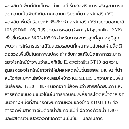
ผลผลิตในพื้นที่ดินเค็มพบว่าแบคทีเรียส่งเสริมการเจริญสามารถ
ลดความเป็นพิษที่เกิดจากความเครียดเค็ม และส่งเสริมให้มี
ผลผลิตเพิ่มขึ้นร้อยละ 6.88-26.93 และส่งเสริมให้ข้าวขาวดอกมะลิ
105 (KDML105) มีปริมาณสารหอม (2-acetyl-1-pyrroline, 2AP)
เพิ่มขึ้นร้อยละ 56.73-105.98 สำหรับการเพาะปลูกที่อุณหภูมิสูง
พบว่าการให้สารบราสสิโนสเตอรอยด์ที่เหมาะสมส่งผลให้เมล็ดดี
ต่อรวงเพิ่มขึ้นในสภาพแปลง สำหรับการแก้ไขปัญหาการระบาด
ของโรคไหม้ข้าวพบว่าแบคทีเรีย E. oryziphilus NP19 ลดความ
รุนแรงของโรคไหม้ข้าวทำให้มีผลผลิตเพื่มขึ้นร้อยละ 148.92 ที่น่า
สนใจคือแบคทีเรียยังส่งเสริมให้ข้าว KDML105 มีความหอมเพิ่ม
ขึ้นร้อยละ 35.20 – 88.74 นอกจากนี้ยังพบว่า สารสกัดสะเดา และ
สารสกัดแขยง มีแนวโน้มในการควบคุมเพลี้ยกระโดดสีน้ำตาล อีก
แนวทางหนึ่งที่สามารถเพิ่มความหอมของข้าว KDML105 คือ
การฉีดพ่นสารทางใบด้วยน้ำส้มควันไม้ที่เจือจางด้วยน้ำ 1:300
และไฮโดรเจนเปอร์ออกไซด์ความเข้มข้น 1 มิลลิโมลาร์