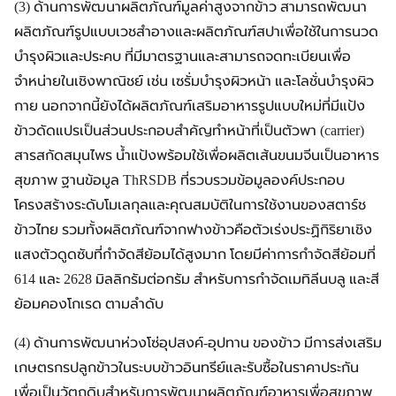
(3) ด้านการพัฒนาผลิตภัณฑ์มูลค่าสูงจากข้าว สามารถพัฒนา
ผลิตภัณฑ์รูปแบบเวชสำอางและผลิตภัณฑ์สปาเพื่อใช้ในการนวด
บำรุงผิวและประคบ ที่มีมาตรฐานและสามารถจดทะเบียนเพื่อ
จำหน่ายในเชิงพาณิชย์ เช่น เซรั่มบำรุงผิวหน้า และโลชั่นบำรุงผิว
กาย นอกจากนี้ยังได้ผลิตภัณฑ์เสริมอาหารรูปแบบใหม่ที่มีแป้ง
ข้าวดัดแปรเป็นส่วนประกอบสำคัญทำหน้าที่เป็นตัวพา (carrier)
สารสกัดสมุนไพร น้ำแป้งพร้อมใช้เพื่อผลิตเส้นขนมจีนเป็นอาหาร
สุขภาพ ฐานข้อมูล ThRSDB ที่รวบรวมข้อมูลองค์ประกอบ
โครงสร้างระดับโมเลกุลและคุณสมบัติในการใช้งานของสตาร์ช
ข้าวไทย รวมทั้งผลิตภัณฑ์จากฟางข้าวคือตัวเร่งประฏิกิริยาเชิง
แสงตัวดูดซับที่กำจัดสีย้อมได้สูงมาก โดยมีค่าการกำจัดสีย้อมที่
614 และ 2628 มิลลิกรัมต่อกรัม สำหรับการกำจัดเมทิลีนบลู และสี
ย้อมคองโกเรด ตามลำดับ
(4) ด้านการพัฒนาห่วงโซ่อุปสงค์-อุปทาน ของข้าว มีการส่งเสริม
เกษตรกรปลูกข้าวในระบบข้าวอินทรีย์และรับซื้อในราคาประกัน
เพื่อเป็นวัตถุดิบสำหรับการพัฒนาผลิตภัณฑ์อาหารเพื่อสุขภาพ