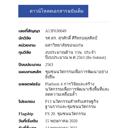
ดาวน์โหลดเอกสารฉบับเต็ม
เลขที่สัญญา
A13F630049
นักวิจัย
รศ.ดร. สุรศักดิ์ ศิริพรอดุลศิลป์
หน่วยงาน
มหาวิทยาลัยขอนแก่น
ทุนวิจัย
งบประมาณด้าน ววน. ประจำ
ปีงบประมาณ พ.ศ.2563 (Re-Submit)
ปีงบประมาณ
2563
แผนงานหลัก
ชุมชนนวัตกรรมเพื่อการพัฒนาอย่าง
ยั่งยืน
แพลตฟอร์ม
Platform 4 การวิจัยและสร้าง
นวัตกรรมเพื่อการพัฒนาเชิงพื้นที่และ
ลดความเหลื่อมล้ำ
โปรแกรม
P13 นวัตกรรมสำหรับเศรษฐกิจ
ฐานรากและชุมชนนวัตกรรม
Flagship
FS 20: ชุมชนนวัตกรรม
วันที่เริ่มต้น
15 พฤษภาคม 2020