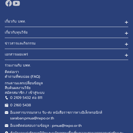
เกี่ยวกับ บพท.
เกี่ยวกับทุนวิจัย
ข่าวสารและกิจกรรม
เอกสารเผยแพร่
ร่วมงานกับ บพท.
ติดต่อเรา
คำถามที่พบบ่อย (FAQ)
กระดานแลกเปลี่ยนข้อมูล
สืบค้นผลงานวิจัย
สมัครสมาชิก / เข้าสู่ระบบ
0 2109 5432 ต่อ 811
0 2160
5438
อีเมลสารบรรณกลาง รับ-ส่ง หนังสือราชการทางอิเล็กทรอนิกส์
saraban.pmua@nxpo.or.th
อีเมลติดต่อสอบถามข้อมูล :
pmua@nxpo.or.th
สำนักงานเร่งรัดการวิจัยและนวัตกรรมเพื่อเพิ่มความสามารถการแข่งขันและ