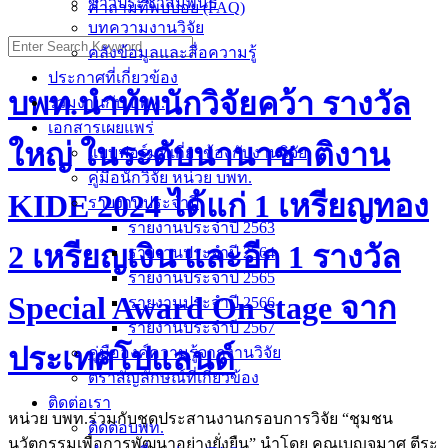
ข่าวประชาสัมพันธ์
คำถามที่พบบ่อย (FAQ)
บทความงานวิจัย
คลังข้อมูลและสื่อความรู้
ประกาศที่เกี่ยวข้อง
บพท.นำทัพนักวิจัยคว้า รางวัล
ร่วมงานกับ บพท.
เอกสารเผยแพร่
ใหญ่ ในระดับนานาชาติงาน
แบบฟอร์มที่เกี่ยวข้องกับงานวิจัย
คู่มือนักวิจัย หน่วย บพท.
KIDE 2024 ได้แก่ 1 เหรียญทอง
รายงานประจำปี
รายงานประจำปี 2563
2 เหรียญเงิน และอีก 1 รางวัล
รายงานประจำปี 2564
รายงานประจำปี 2565
Special Award On stage จาก
รายงานประจำปี 2566
รายงานประจำปี 2567
ประเทศโปแลนด์
คู่มือองค์ความรู้จากงานวิจัย
ตราสัญลักษณ์ที่เกี่ยวข้อง
ติดต่อเรา
หน่วย บพท.ร่วมกับชุดประสานงานกรอบการวิจัย “ชุมชน
ติดต่อบพท.
นวัตกรรมเพื่อการพัฒนาอย่างยั่งยืน” นำโดย คุณเบญจมาศ ตีระ