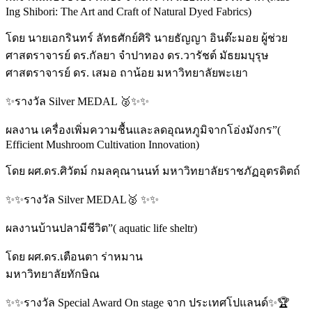
Ing Shibori: The Art and Craft of Natural Dyed Fabrics)
โดย นายเอกรินทร์ ลัทธศักย์ศิริ นายธัญญา อินต๊ะมอย ผู้ช่วย
ศาสตราจารย์ ดร.กัลยา จำปาทอง ดร.วารัชต์ มัธยมบุรุษ
ศาสตราจารย์ ดร. เสมอ ถาน้อย มหาวิทยาลัยพะเยา
✨️รางวัล Silver MEDAL 🥈✨️✨️
ผลงาน เครื่องเพิ่มความชื้นและลดอุณหภูมิจากโอ่งมังกร”(
Efficient Mushroom Cultivation Innovation)
โดย ผศ.ดร.ศิวัตม์ กมลคุณานนท์ มหาวิทยาลัยราชภัฏอุตรดิตถ์
✨️✨️รางวัล Silver MEDAL🥈 ✨️✨️
ผลงานบ้านปลามีชีวิต”( aquatic life sheltr)
โดย ผศ.ดร.เตือนตา ร่าหมาน
มหาวิทยาลัยทักษิณ
✨️✨️รางวัล Special Award On stage จาก ประเทศโปแลนด์✨️🏆