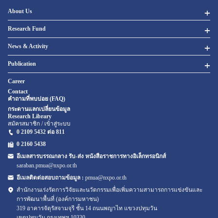
About Us
Research Fund
News & Activity
Publication
Career
Contact
คำถามที่พบบ่อย (FAQ)
กระดานแลกเปลี่ยนข้อมูล
Research Library
สมัครสมาชิก / เข้าสู่ระบบ
0 2109 5432 ต่อ 811
0 2160
5438
อีเมลสารบรรณกลาง รับ-ส่ง หนังสือราชการทางอิเล็กทรอนิกส์
saraban.pmua@nxpo.or.th
อีเมลติดต่อสอบถามข้อมูล :
pmua@nxpo.or.th
สำนักงานเร่งรัดการวิจัยและนวัตกรรมเพื่อเพิ่มความสามารถการแข่งขันและ
การพัฒนาพื้นที่ (องค์การมหาชน)
319 อาคารจัตุรัสจามจุรี ชั้น 14 ถนนพญาไท แขวงปทุมวัน
เขตปทุมวัน กรุงเทพฯ 10330