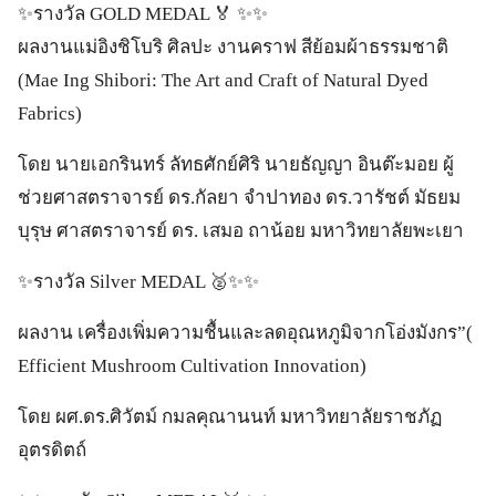
✨️รางวัล GOLD MEDAL 🏅 ✨️✨️
ผลงานแม่อิงชิโบริ ศิลปะ งานคราฟ สีย้อมผ้าธรรมชาติ
(Mae Ing Shibori: The Art and Craft of Natural Dyed
Fabrics)
โดย นายเอกรินทร์ ลัทธศักย์ศิริ นายธัญญา อินต๊ะมอย ผู้
ช่วยศาสตราจารย์ ดร.กัลยา จำปาทอง ดร.วารัชต์ มัธยม
บุรุษ ศาสตราจารย์ ดร. เสมอ ถาน้อย มหาวิทยาลัยพะเยา
✨️รางวัล Silver MEDAL 🥈✨️✨️
ผลงาน เครื่องเพิ่มความชื้นและลดอุณหภูมิจากโอ่งมังกร”(
Efficient Mushroom Cultivation Innovation)
โดย ผศ.ดร.ศิวัตม์ กมลคุณานนท์ มหาวิทยาลัยราชภัฏ
อุตรดิตถ์