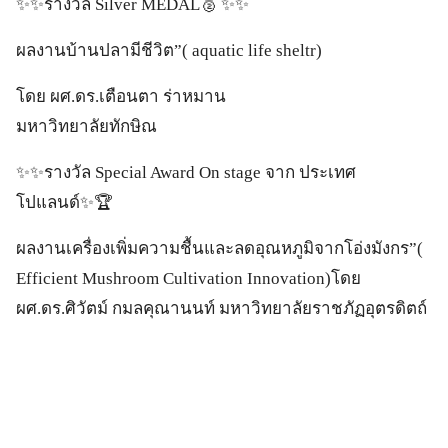
✨️✨️รางวัล Silver MEDAL🥈 ✨️✨️
ผลงานบ้านปลามีชีวิต”( aquatic life sheltr)
โดย ผศ.ดร.เตือนตา ร่าหมาน
มหาวิทยาลัยทักษิณ
✨️✨️รางวัล Special Award On stage จาก ประเทศ
โปแลนด์✨️🏆
ผลงานเครื่องเพิ่มความชื้นและลดอุณหภูมิจากโอ่งมังกร”(
Efficient Mushroom Cultivation Innovation)โดย
ผศ.ดร.ศิวัตม์ กมลคุณานนท์ มหาวิทยาลัยราชภัฏอุตรดิตถ์