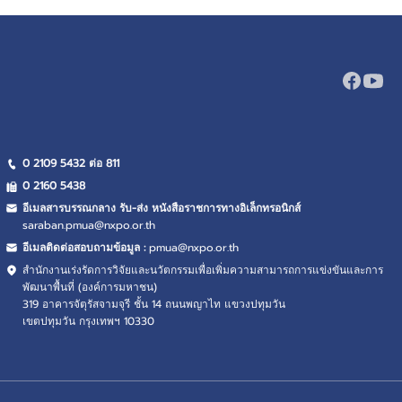
0 2109 5432 ต่อ 811
0 2160
5438
อีเมลสารบรรณกลาง รับ-ส่ง หนังสือราชการทางอิเล็กทรอนิกส์
saraban.pmua@nxpo.or.th
อีเมลติดต่อสอบถามข้อมูล :
pmua@nxpo.or.th
สำนักงานเร่งรัดการวิจัยและนวัตกรรมเพื่อเพิ่มความสามารถการแข่งขันและการ
พัฒนาพื้นที่ (องค์การมหาชน)
319 อาคารจัตุรัสจามจุรี ชั้น 14 ถนนพญาไท แขวงปทุมวัน
เขตปทุมวัน กรุงเทพฯ 10330