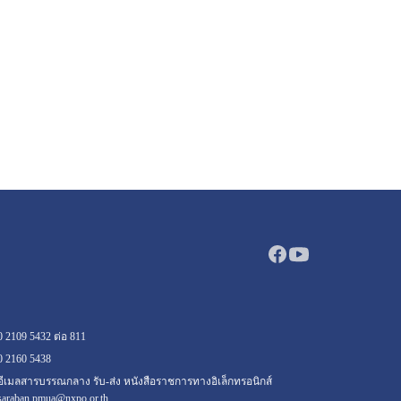
0 2109 5432 ต่อ 811
0 2160
5438
อีเมลสารบรรณกลาง รับ-ส่ง หนังสือราชการทางอิเล็กทรอนิกส์
saraban.pmua@nxpo.or.th