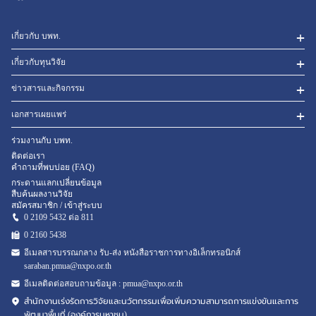
เกี่ยวกับ บพท.
เกี่ยวกับทุนวิจัย
ข่าวสารและกิจกรรม
เอกสารเผยแพร่
ร่วมงานกับ บพท.
ติดต่อเรา
คำถามที่พบบ่อย (FAQ)
กระดานแลกเปลี่ยนข้อมูล
สืบค้นผลงานวิจัย
สมัครสมาชิก / เข้าสู่ระบบ
0 2109 5432 ต่อ 811
0 2160
5438
อีเมลสารบรรณกลาง รับ-ส่ง หนังสือราชการทางอิเล็กทรอนิกส์
saraban.pmua@nxpo.or.th
อีเมลติดต่อสอบถามข้อมูล :
pmua@nxpo.or.th
สำนักงานเร่งรัดการวิจัยและนวัตกรรมเพื่อเพิ่มความสามารถการแข่งขันและการ
พัฒนาพื้นที่ (องค์การมหาชน)