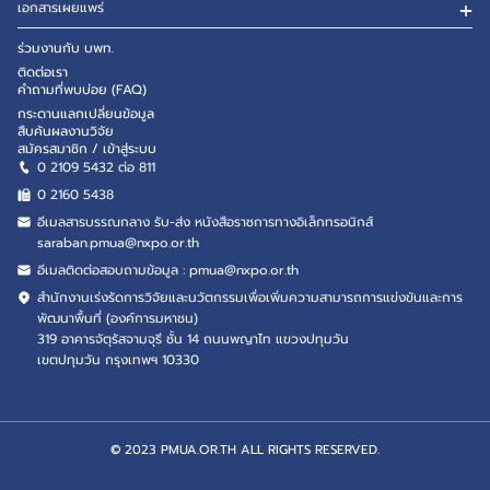
เอกสารเผยแพร่
ร่วมงานกับ บพท.
ติดต่อเรา
คำถามที่พบบ่อย (FAQ)
กระดานแลกเปลี่ยนข้อมูล
สืบค้นผลงานวิจัย
สมัครสมาชิก / เข้าสู่ระบบ
0 2109 5432 ต่อ 811
0 2160
5438
อีเมลสารบรรณกลาง รับ-ส่ง หนังสือราชการทางอิเล็กทรอนิกส์
saraban.pmua@nxpo.or.th
อีเมลติดต่อสอบถามข้อมูล :
pmua@nxpo.or.th
สำนักงานเร่งรัดการวิจัยและนวัตกรรมเพื่อเพิ่มความสามารถการแข่งขันและการ
พัฒนาพื้นที่ (องค์การมหาชน)
319 อาคารจัตุรัสจามจุรี ชั้น 14 ถนนพญาไท แขวงปทุมวัน
เขตปทุมวัน กรุงเทพฯ 10330
© 2023 PMUA.OR.TH ALL RIGHTS RESERVED.