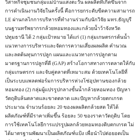
วิสาหกิจชุมชนกลุ่มแม่บ้านแสงตะวัน ผลผลิตที่เกิดขึ้นจาก
การดำเนินงานวิจัยในครั้งนี้ คือการยกระดับขีดความสามารถ
LE ผ่านกลไกการบริหารที่ทำงานร่วมกับนักวิจัย มทร.ธัญบุรี
บนฐานทรัพยากรกล้วยหอมทองและกล้วยน้ำว้าจังหวัด
ปทุมธานี ได้ 2 กลุ่มเป้าหมาย ได้แก่ (1) กลุ่มเกษตรกรต้นน้ำ
แนวทางการบริหารและจัดการความเสี่ยงผลผลิต คำนวณ
และลดต้นทุนการปลูก แผนและแนวทางการปลูกตาม
มาตรฐานการปลูกที่ดี (GAP) สร้างโอกาสทางการตลาดให้กับ
กลุ่มเกษตรกร และจับคู่ตลาดที่เหมาะสม ด้วยเทคโนโลยีที่
เป็นระบบแพลตฟอร์มการบริหารห่วงโซ่อุปทานของกล้วย
หอมทอง (2) กลุ่มผู้แปรรูปกลางขั้นน้ำกล้วยหอมทอง ปัญหา
วัตถุดิบล้นตลาดและขาดตลาด และปัญหากล้วยตกเกรด
ประมาณ จำนวนร้อยละ 20 ของผลผลิตกล้วยสด ให้ได้
ผลิตภัณฑ์ที่มีราคาเพิ่มขึ้น ร้อยละ 50 ของราคาวัตถุดิบ โดย
การใช้เทคโนโลยีการแปรรูปผลกล้วยหอมทองดิบตกเกรด ไม่
ได้มาตรฐานพัฒนาเป็นผลิตภัณฑ์แป้ง เพื่อนำไปต่อยอดเป็น