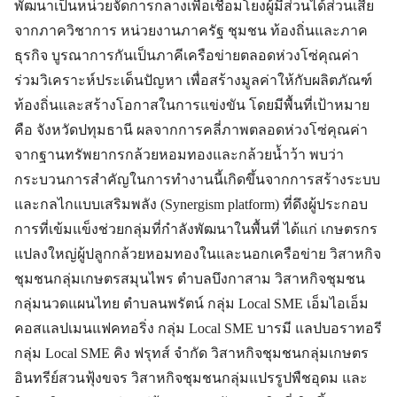
พัฒนาเป็นหน่วยจัดการกลางเพื่อเชื่อมโยงผู้มีส่วนได้ส่วนเสีย
จากภาควิชาการ หน่วยงานภาครัฐ ชุมชน ท้องถิ่นและภาค
ธุรกิจ บูรณาการกันเป็นภาคีเครือข่ายตลอดห่วงโซ่คุณค่า
ร่วมวิเคราะห์ประเด็นปัญหา เพื่อสร้างมูลค่าให้กับผลิตภัณฑ์
ท้องถิ่นและสร้างโอกาสในการแข่งขัน โดยมีพื้นที่เป้าหมาย
คือ จังหวัดปทุมธานี ผลจากการคลี่ภาพตลอดห่วงโซ่คุณค่า
จากฐานทรัพยากรกล้วยหอมทองและกล้วยน้ำว้า พบว่า
กระบวนการสำคัญในการทำงานนี้เกิดขึ้นจากการสร้างระบบ
และกลไกแบบเสริมพลัง (Synergism platform) ที่ดึงผู้ประกอบ
การที่เข้มแข็งช่วยกลุ่มที่กำลังพัฒนาในพื้นที่ ได้แก่ เกษตรกร
แปลงใหญ่ผู้ปลูกกล้วยหอมทองในและนอกเครือข่าย วิสาหกิจ
ชุมชนกลุ่มเกษตรสมุนไพร ตำบลบึงกาสาม วิสาหกิจชุมชน
กลุ่มนวดแผนไทย ตำบลนพรัตน์ กลุ่ม Local SME เอ็มไอเอ็ม
คอสแลปเมนแฟคทอริ่ง กลุ่ม Local SME บารมี แลปบอราทอรี
กลุ่ม Local SME คิง ฟรุทส์ จำกัด วิสาหกิจชุมชนกลุ่มเกษตร
อินทรีย์สวนฟุ้งขจร วิสาหกิจชุมชนกลุ่มแปรรูปพืชอุดม และ