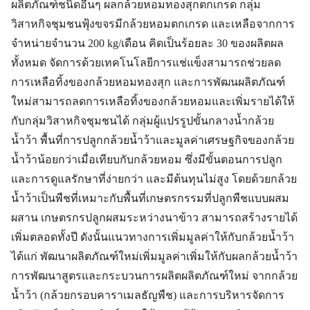
ผลิตภัณฑ์ชนิดอื่นๆ ผลกล้วยหอมทองสุกตกเกรด กลุ่ม
วิสาหกิจชุมชนฟุ้งขจรมีกล้วยหอมตกเกรด และเหลือจากการ
จำหน่ายจำนวน 200 kg/เดือน คิดเป็นร้อยละ 30 ของผลิตผล
ทั้งหมด จัดการด้วยเทคโนโลยีการแช่แข็งสามารถช่วยลด
การเหลือทิ้งของกล้วยหอมทองสุก และการพัฒนผลิตภัณฑ์
ใหม่สามารถลดการเหลือทิ้งของกล้วยหอมและเพิ่มรายได้ให้
กับกลุ่มวิสาหกิจชุมชนได้ กลุ่มผู้แปรรูปขั้นกลางน้ำกล้วย
น้ำว้า พื้นที่การปลูกกล้วยน้ำว้าและมูลค่าเศรษฐกิจของกล้วย
น้ำว้าน้อยกว่าเมื่อเทียบกับกล้วยหอม ซึ่งมีขั้นตอนการปลูก
และการดูแลรักษาที่ง่ายกว่า และมีต้นทุนไม่สูง โดยด้วยกล้วย
น้ำว้าเป็นพืชที่เหมาะกับพื้นที่เกษตรกรรมที่ปลูกพืชแบบผสม
ผสาน เกษตรกรปลูกผสมระหว่างนาข้าว สามารถสร้างรายได้
เพิ่มตลอดทั้งปี ดังนั้นแนวทางการเพิ่มมูลค่าให้กับกล้วยน้ำว้า
ได้แก่ พัฒนาผลิตภัณฑ์ใหม่เพิ่มมูลค่าเพิ่มให้กับผลกล้วยน้ำว้า
การพัฒนาสูตรและกระบวนการผลิตผลิตภัณฑ์ใหม่ จากกล้วย
น้ำว้า (กล้วยกรอบคาราเมลธัญพืช) และการบริหารจัดการ