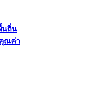
นถิ่น
่คุณค่า