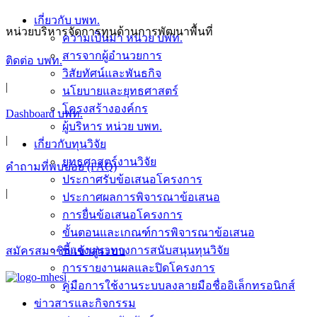
Skip
เกี่ยวกับ บพท.
to
หน่วยบริหารจัดการทุนด้านการพัฒนาพื้นที่
ความเป็นมา หน่วย บพท.
content
สารจากผู้อำนวยการ
ติดต่อ บพท.
วิสัยทัศน์และพันธกิจ
|
นโยบายและยุทธศาสตร์
โครงสร้างองค์กร
Dashboard บพท.
ผู้บริหาร หน่วย บพท.
|
เกี่ยวกับทุนวิจัย
ยุทธศาสตร์งานวิจัย
คำถามที่พบบ่อย (FAQ)
ประกาศรับข้อเสนอโครงการ
|
ประกาศผลการพิจารณาข้อเสนอ
การยื่นข้อเสนอโครงการ
ขั้นตอนและเกณฑ์การพิจารณาข้อเสนอ
ชี้แจงแนวทางการสนับสนุนทุนวิจัย
สมัครสมาชิก/เข้าสู่ระบบ
การรายงานผลและปิดโครงการ
คู่มือการใช้งานระบบลงลายมือชื่ออิเล็กทรอนิกส์
ข่าวสารและกิจกรรม