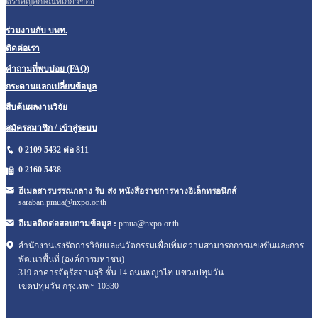
ตราสัญลักษณ์ที่เกี่ยวข้อง
ร่วมงานกับ บพท.
ติดต่อเรา
คำถามที่พบบ่อย (FAQ)
กระดานแลกเปลี่ยนข้อมูล
สืบค้นผลงานวิจัย
สมัครสมาชิก / เข้าสู่ระบบ
0 2109 5432 ต่อ 811
0 2160
5438
อีเมลสารบรรณกลาง รับ-ส่ง หนังสือราชการทางอิเล็กทรอนิกส์
saraban.pmua@nxpo.or.th
อีเมลติดต่อสอบถามข้อมูล :
pmua@nxpo.or.th
สำนักงานเร่งรัดการวิจัยและนวัตกรรมเพื่อเพิ่มความสามารถการแข่งขันและการ
พัฒนาพื้นที่ (องค์การมหาชน)
319 อาคารจัตุรัสจามจุรี ชั้น 14 ถนนพญาไท แขวงปทุมวัน
เขตปทุมวัน กรุงเทพฯ 10330