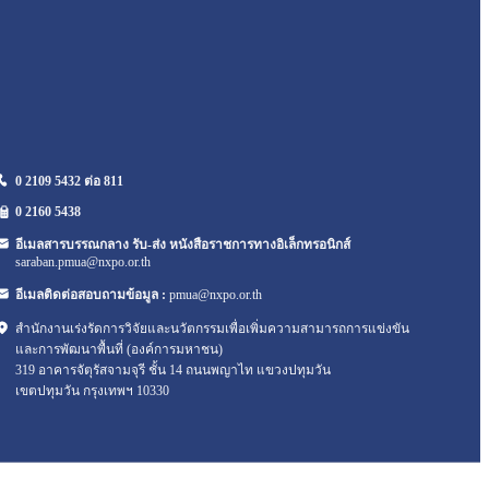
0 2109 5432 ต่อ 811
0 2160
5438
อีเมลสารบรรณกลาง รับ-ส่ง หนังสือราชการทางอิเล็กทรอนิกส์
saraban.pmua@nxpo.or.th
อีเมลติดต่อสอบถามข้อมูล :
pmua@nxpo.or.th
สำนักงานเร่งรัดการวิจัยและนวัตกรรมเพื่อเพิ่มความสามารถการแข่งขัน
และการพัฒนาพื้นที่ (องค์การมหาชน)
319 อาคารจัตุรัสจามจุรี ชั้น 14 ถนนพญาไท แขวงปทุมวัน
เขตปทุมวัน กรุงเทพฯ 10330