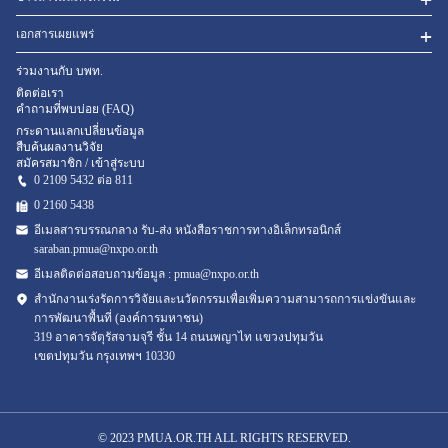
เอกสารเผยแพร่
ร่วมงานกับ บพท.
ติดต่อเรา
คำถามที่พบบ่อย (FAQ)
กระดานแลกเปลี่ยนข้อมูล
สืบค้นผลงานวิจัย
สมัครสมาชิก / เข้าสู่ระบบ
0 2109 5432 ต่อ 811
0 2160
5438
อีเมลสารบรรณกลาง รับ-ส่ง หนังสือราชการทางอิเล็กทรอนิกส์
saraban.pmua@nxpo.or.th
อีเมลติดต่อสอบถามข้อมูล :
pmua@nxpo.or.th
สำนักงานเร่งรัดการวิจัยและนวัตกรรมเพื่อเพิ่มความสามารถการแข่งขันและ
การพัฒนาพื้นที่ (องค์การมหาชน)
319 อาคารจัตุรัสจามจุรี ชั้น 14 ถนนพญาไท แขวงปทุมวัน
เขตปทุมวัน กรุงเทพฯ 10330
© 2023 PMUA.OR.TH ALL RIGHTS RESERVED.