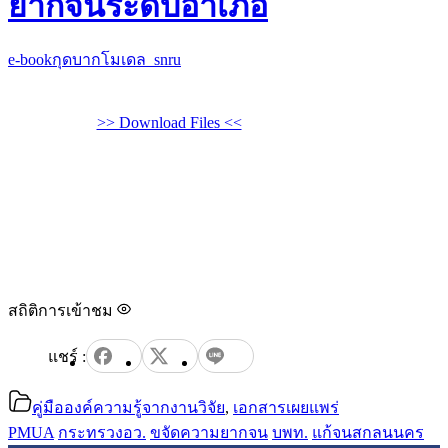
ยากจนระดับอำเภอ
e-bookกุดบากโมเดล_snru
>> Download Files <<
สถิติการเข้าชม
คู่มือองค์ความรู้จากงานวิจัย
,
เอกสารเผยแพร่
PMUA
กระทรวงอว.
ขจัดความยากจน
บพท.
แก้จนสกลนนคร