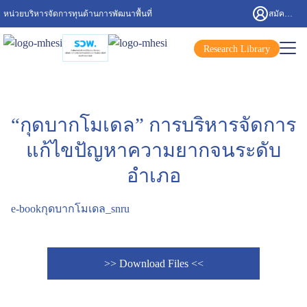
Skip
หน่วยบริหารจัดการทุนด้านการพัฒนาพื้นที่
สมัครสมาชิก/เข้าสู่ระบบ
to
content
Search
Research Library
for:
“กุดบากโมเดล” การบริหารจัดการ
แก้ไขปัญหาความยากจนระดับ
อำเภอ
e-bookกุดบากโมเดล_snru
>> Download Files <<