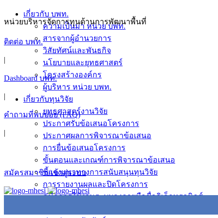
Skip
เกี่ยวกับ บพท.
to
หน่วยบริหารจัดการทุนด้านการพัฒนาพื้นที่
ความเป็นมา หน่วย บพท.
content
สารจากผู้อำนวยการ
ติดต่อ บพท.
วิสัยทัศน์และพันธกิจ
|
นโยบายและยุทธศาสตร์
โครงสร้างองค์กร
Dashboard บพท.
ผู้บริหาร หน่วย บพท.
|
เกี่ยวกับทุนวิจัย
ยุทธศาสตร์งานวิจัย
คำถามที่พบบ่อย (FAQ)
ประกาศรับข้อเสนอโครงการ
|
ประกาศผลการพิจารณาข้อเสนอ
การยื่นข้อเสนอโครงการ
ขั้นตอนและเกณฑ์การพิจารณาข้อเสนอ
ชี้แจงแนวทางการสนับสนุนทุนวิจัย
สมัครสมาชิก/เข้าสู่ระบบ
การรายงานผลและปิดโครงการ
คู่มือการใช้งานระบบลงลายมือชื่ออิเล็กทรอนิกส์
ข่าวสารและกิจกรรม