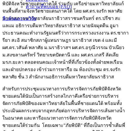
พิบัติจังหวัดชายแดนภาคใต้ ร่วมกับ เครือข่ายมหาวิทยาลัยแก้
คำถามที่พบบ่อย (FAQ)
จนพื้นที่สามจังหวัดชายแดนภาคใต้ โดย ผศ.ดร.จงรัก พลาศัย
นายกสภามหาวิทยาลัยนราธิวาสราชนครินทร์ ดร.ปรีชา สะ
สืบค้นผลงานวิจัย
แลแม อธิการบดีมหาวิทยาลัยนราธิวาส นายนัจมุดดีน อูมา
ประธานคณะทำงานรัฐมนตรีว่าการกระทรวงแรงงาน ดร.ซากา
รียา สะอิ สมาชิกสภาผู้แทนราษฎร นราธิวาส เขต 4 และมี
ผศ.ดร.วสันต์ พลาศัย ม.นราธิวาสฯ ผศ.ดร.อรุณีวรรณ บัวเนียว
ม.สงขลานคริทร์ วิทยาเขตปัตตานี และ ผศ.ดร.เกสรี ลัดเลีย
มรภ.ยะลา ตลอดจนคณะเจ้าหน้าที่ที่เกี่ยวข้องทั้งฝ่ายพลเรือน
และฝ่ายปกครอง เข้าร่วมการหารือ ณ ห้องประชุม ดร.จงรัก
พลาศัย ชั้น 3 สำนักงานอธิการบดีมหาวิทยาลัยนราธิวาส
สำหรับการประชุมแนวทางการบริหารจัดการภัยพิบัติจังหวัด
ชายแดนใต้นับเป็นการสร้างกลไกภาคีเครือข่ายการบริหาร
จัดการภัยพิบัติของมหาวิทยาลัยในพื้นที่ชายแดนใต้ พร้อมทั้ง
ประเมินผลกระทบจากอุทกภัยต่อการบริหารจัดการเส้นทางน้ำ
ในอนาคต และหารือแนวทางการจัดการภัยพิบัติจังหวัด
ชายแดนใต้ร่วมกัน โดยเฉพาะ”ภัยพิบัติ” ที่ถือเป็นการซ้ำเติมพี่