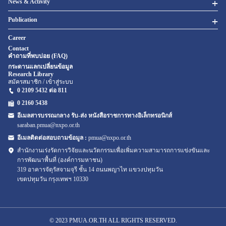
News & Activity
Publication
Career
Contact
คำถามที่พบบ่อย (FAQ)
กระดานแลกเปลี่ยนข้อมูล
Research Library
สมัครสมาชิก / เข้าสู่ระบบ
0 2109 5432 ต่อ 811
0 2160
5438
อีเมลสารบรรณกลาง รับ-ส่ง หนังสือราชการทางอิเล็กทรอนิกส์
saraban.pmua@nxpo.or.th
อีเมลติดต่อสอบถามข้อมูล :
pmua@nxpo.or.th
สำนักงานเร่งรัดการวิจัยและนวัตกรรมเพื่อเพิ่มความสามารถการแข่งขันและ
การพัฒนาพื้นที่ (องค์การมหาชน)
319 อาคารจัตุรัสจามจุรี ชั้น 14 ถนนพญาไท แขวงปทุมวัน
เขตปทุมวัน กรุงเทพฯ 10330
© 2023 PMUA.OR.TH ALL RIGHTS RESERVED.