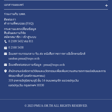
เอกสารเผยแพร่
ร่วมงานกับ บพท.
ติดต่อเรา
คำถามที่พบบ่อย (FAQ)
กระดานแลกเปลี่ยนข้อมูล
สืบค้นผลงานวิจัย
สมัครสมาชิก / เข้าสู่ระบบ
0 2109 5432 ต่อ 811
0 2160
5438
อีเมลสารบรรณกลาง รับ-ส่ง หนังสือราชการทางอิเล็กทรอนิกส์
saraban.pmua@nxpo.or.th
อีเมลติดต่อสอบถามข้อมูล :
pmua@nxpo.or.th
สำนักงานเร่งรัดการวิจัยและนวัตกรรมเพื่อเพิ่มความสามารถการแข่งขันและการ
พัฒนาพื้นที่ (องค์การมหาชน)
319 อาคารจัตุรัสจามจุรี ชั้น 14 ถนนพญาไท แขวงปทุมวัน
เขตปทุมวัน กรุงเทพฯ 10330
© 2023 PMUA.OR.TH ALL RIGHTS RESERVED.