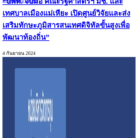
“บพท. จับมือ คณะรัฐศาสตร์ฯ มช. และ
สืบค้นผลงานวิจัย
เทศบาลเมืองแม่เหียะ เปิดศูนย์วิจัยและส่ง
เสริมทักษะภูมิสารสนเทศดิจิทัลขั้นสูงเพื่อ
พัฒนาท้องถิ่น”
4 กันยายน 2024