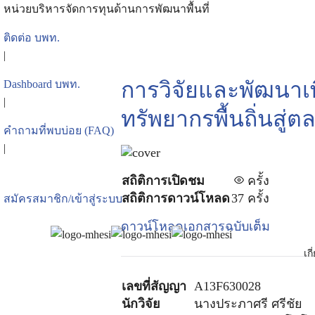
Skip
หน่วยบริหารจัดการทุนด้านการพัฒนาพื้นที่
to
ติดต่อ บพท.
content
|
Se
การวิจัยและพัฒนาเ
Dashboard บพท.
for
|
ทรัพยากรพื้นถิ่นสู่
คำถามที่พบบ่อย (FAQ)
|
สถิติการเปิดชม
ครั้ง
สถิติการดาวน์โหลด
37 ครั้ง
สมัครสมาชิก/เข้าสู่ระบบ
ดาวน์โหลดเอกสารฉบับเต็ม
เก
เลขที่สัญญา
A13F630028
นักวิจัย
นางประภาศรี ศรีชัย