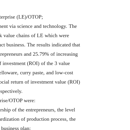
nterprise (LE)/OTOP;
nt via science and technology. The
rk value chains of LE which were
ct business. The results indicated that
trepreneurs and 25.79% of increasing
of investment (ROI) of the 3 value
lloware, curry paste, and low-cost
ocial return of investment value (ROI)
espectively.
prise/OTOP were:
rship of the entrepreneurs, the level
ardization of production process, the
 business plan;