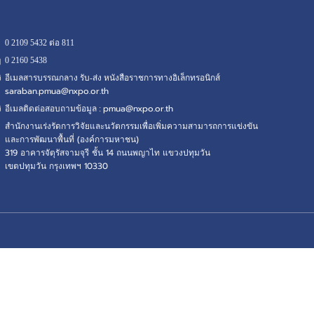
0 2109 5432 ต่อ 811
0 2160
5438
อีเมลสารบรรณกลาง รับ-ส่ง หนังสือราชการทางอิเล็กทรอนิกส์
saraban.pmua@nxpo.or.th
pmua@nxpo.or.th
อีเมลติดต่อสอบถามข้อมูล :
สำนักงานเร่งรัดการวิจัยและนวัตกรรมเพื่อเพิ่มความสามารถการแข่งขัน
และการพัฒนาพื้นที่ (องค์การมหาชน)
319 อาคารจัตุรัสจามจุรี ชั้น 14 ถนนพญาไท แขวงปทุมวัน
เขตปทุมวัน กรุงเทพฯ 10330