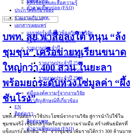
ติดต่อบพท.
คลังข้อมูลและสื่อความรู้
คำถามที่พบบ่อย (FAQ)
ประกาศที่เกี่ยวข้อง
ร่วมงานกับ บพท.
Search
for:
เอกสารเผยแพร่
แบบฟอร์มที่เกี่ยวข้องกับงานวิจัย
บพท. ลุย พาสื่อลงใต้ หนุน “ล้ง
คู่มือนักวิจัย หน่วย บพท.
รายงานประจำปี
ชุมชุน” เครือข่ายทุเรียนขนาด
รายงานประจำปี 2563
รายงานประจำปี 2564
ใหญ่กว่า 400 สวน ในยะลา
รายงานประจำปี 2565
รายงานประจำปี 2566
พร้อมยกระดับห่วงโซ่มูลค่า “ผึ้ง
รายงานประจำปี 2567
คู่มือองค์ความรู้จากงานวิจัย
ชันโรง”
ตราสัญลักษณ์ที่เกี่ยวข้อง
EN
ติดต่อเรา
บพท.สานต่อการใช้ประโยชน์จากงานวิจัย สู่การนำไปใช้ใน
ติดต่อบพท.
ชุมชนจริง เชื่อมกลไกเครือข่ายความร่วมมือ สร้างพันธมิตรที่
คำถามที่พบบ่อย (FAQ)
แข็งแกร่ง ผลักดัน “ล้ง” จากชุมชน เพิ่มรายได้กว่า 300 ล้านบาท