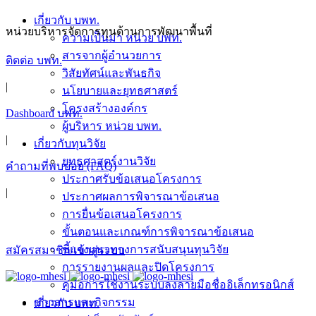
Skip
เกี่ยวกับ บพท.
to
หน่วยบริหารจัดการทุนด้านการพัฒนาพื้นที่
ความเป็นมา หน่วย บพท.
content
สารจากผู้อำนวยการ
ติดต่อ บพท.
วิสัยทัศน์และพันธกิจ
|
นโยบายและยุทธศาสตร์
โครงสร้างองค์กร
Dashboard บพท.
ผู้บริหาร หน่วย บพท.
|
เกี่ยวกับทุนวิจัย
ยุทธศาสตร์งานวิจัย
คำถามที่พบบ่อย (FAQ)
ประกาศรับข้อเสนอโครงการ
|
ประกาศผลการพิจารณาข้อเสนอ
การยื่นข้อเสนอโครงการ
ขั้นตอนและเกณฑ์การพิจารณาข้อเสนอ
ชี้แจงแนวทางการสนับสนุนทุนวิจัย
สมัครสมาชิก/เข้าสู่ระบบ
การรายงานผลและปิดโครงการ
คู่มือการใช้งานระบบลงลายมือชื่ออิเล็กทรอนิกส์
ข่าวสารและกิจกรรม
เกี่ยวกับ บพท.