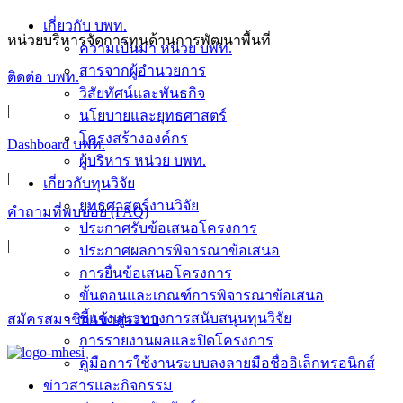
Skip
เกี่ยวกับ บพท.
to
หน่วยบริหารจัดการทุนด้านการพัฒนาพื้นที่
ความเป็นมา หน่วย บพท.
content
สารจากผู้อำนวยการ
ติดต่อ บพท.
วิสัยทัศน์และพันธกิจ
|
นโยบายและยุทธศาสตร์
โครงสร้างองค์กร
Dashboard บพท.
ผู้บริหาร หน่วย บพท.
|
เกี่ยวกับทุนวิจัย
ยุทธศาสตร์งานวิจัย
คำถามที่พบบ่อย (FAQ)
ประกาศรับข้อเสนอโครงการ
|
ประกาศผลการพิจารณาข้อเสนอ
การยื่นข้อเสนอโครงการ
ขั้นตอนและเกณฑ์การพิจารณาข้อเสนอ
ชี้แจงแนวทางการสนับสนุนทุนวิจัย
สมัครสมาชิก/เข้าสู่ระบบ
การรายงานผลและปิดโครงการ
คู่มือการใช้งานระบบลงลายมือชื่ออิเล็กทรอนิกส์
ข่าวสารและกิจกรรม