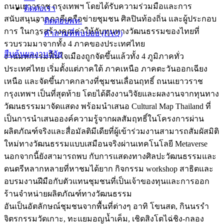
ถนนเยาวราช กรุงเทพฯ โดยได้รับความร่วมมือและการ
ติดต่อเรา
สนับสนุนจากภาคีเครือข่ายชุมชน ศิลปินท้องถิ่น และผู้ประกอบ
ติดต่อบพท.
การ ในการสร้างคุณค่าให้กับทุนทางวัฒนธรรมของไทยที่
คำถามที่พบบ่อย (FAQ)
รวบรวมมาจากทั้ง 4 ภาคของประเทศไทย
สืบค้นผลงานวิจัย
งานมหกรรมฟื้นใจเมืองถูกจัดขึ้นแล้วทั้ง 4 ภูมิภาคทั่ว
ประเทศไทย เริ่มตั้งแต่ภาคใต้ ภาคเหนือ ภาคตะวันออกเฉียง
เหนือ และจัดขึ้นภาคกลางที่ชุมชนเลื่อนฤทธิ์ ถนนเยาวราช
กรุงเทพฯ เป็นที่สุดท้าย โดยได้ดึงงานวิจัยและผลงานจากทุนทาง
วัฒนธรรมมาจัดแสดง พร้อมนำเสนอ Cultural Map Thailand ที่
เป็นการนำเสนอองค์ความรู้จากผลสัมฤทธิ์ในโครงการผ่าน
ผลิตภัณฑ์จริงและสื่อมัลติมีเดียที่ผู้เข้าร่วมงานสามารถสัมผัสมิติ
ใหม่ทางวัฒนธรรมแบบเสมือนจริงผ่านเทคโนโลยี Metaverse
นอกจากนี้ยังสามารถพบ กับการแสดงทางศิลปะวัฒนธรรมและ
ดนตรีหลากหลายที่หาชมได้ยาก กิจกรรม workshop สาธิตและ
อบรมงานฝีมือกับตัวแทนชุมชนที่เป็นเจ้าของทุนและการออก
ร้านจำหน่ายผลิตภัณฑ์ทางวัฒนธรรม
อันเป็นอัตลักษณ์ชุมชนจากพื้นที่ต่างๆ อาทิ โขนสด, กินนรรำ
จิตรกรรมวัดเกาะ, ทะแยมอญน้ำเค็ม, เชิดสิงโตไฉ่ชิง-กลอง