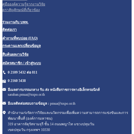
คู่มือองค์ความรู้จากงานวิจัย
ตราสัญลักษณ์ที่เกี่ยวข้อง
ร่วมงานกับ บพท.
ติดต่อเรา
คำถามที่พบบ่อย (FAQ)
กระดานแลกเปลี่ยนข้อมูล
สืบค้นผลงานวิจัย
สมัครสมาชิก / เข้าสู่ระบบ
0 2109 5432 ต่อ 811
0 2160
5438
อีเมลสารบรรณกลาง รับ-ส่ง หนังสือราชการทางอิเล็กทรอนิกส์
saraban.pmua@nxpo.or.th
อีเมลติดต่อสอบถามข้อมูล :
pmua@nxpo.or.th
สำนักงานเร่งรัดการวิจัยและนวัตกรรมเพื่อเพิ่มความสามารถการแข่งขันและการ
พัฒนาพื้นที่ (องค์การมหาชน)
319 อาคารจัตุรัสจามจุรี ชั้น 14 ถนนพญาไท แขวงปทุมวัน
เขตปทุมวัน กรุงเทพฯ 10330