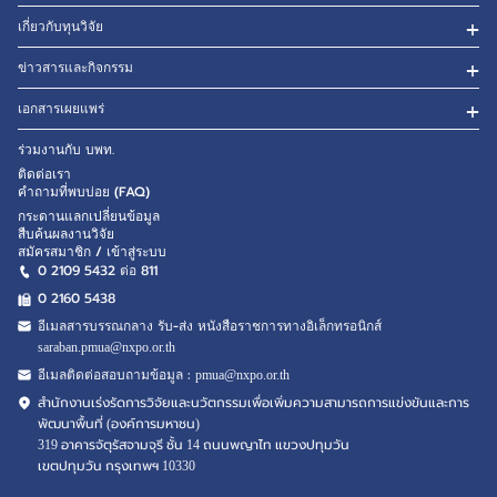
เกี่ยวกับทุนวิจัย
ข่าวสารและกิจกรรม
เอกสารเผยแพร่
ร่วมงานกับ บพท.
ติดต่อเรา
คำถามที่พบบ่อย (FAQ)
กระดานแลกเปลี่ยนข้อมูล
สืบค้นผลงานวิจัย
สมัครสมาชิก / เข้าสู่ระบบ
0 2109 5432 ต่อ 811
0 2160
5438
อีเมลสารบรรณกลาง รับ-ส่ง หนังสือราชการทางอิเล็กทรอนิกส์
saraban.pmua@nxpo.or.th
อีเมลติดต่อสอบถามข้อมูล :
pmua@nxpo.or.th
สำนักงานเร่งรัดการวิจัยและนวัตกรรมเพื่อเพิ่มความสามารถการแข่งขันและการ
พัฒนาพื้นที่ (องค์การมหาชน)
319 อาคารจัตุรัสจามจุรี ชั้น 14 ถนนพญาไท แขวงปทุมวัน
เขตปทุมวัน กรุงเทพฯ 10330