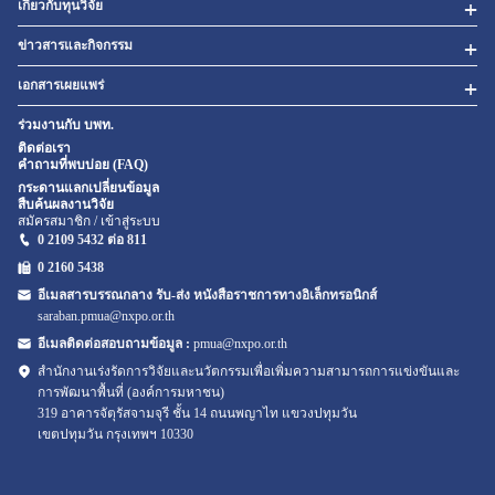
เกี่ยวกับทุนวิจัย
ข่าวสารและกิจกรรม
เอกสารเผยแพร่
ร่วมงานกับ บพท.
ติดต่อเรา
คำถามที่พบบ่อย (FAQ)
กระดานแลกเปลี่ยนข้อมูล
สืบค้นผลงานวิจัย
สมัครสมาชิก / เข้าสู่ระบบ
0 2109 5432 ต่อ 811
0 2160
5438
อีเมลสารบรรณกลาง รับ-ส่ง หนังสือราชการทางอิเล็กทรอนิกส์
saraban.pmua@nxpo.or.th
อีเมลติดต่อสอบถามข้อมูล :
pmua@nxpo.or.th
สำนักงานเร่งรัดการวิจัยและนวัตกรรมเพื่อเพิ่มความสามารถการแข่งขันและ
การพัฒนาพื้นที่ (องค์การมหาชน)
319 อาคารจัตุรัสจามจุรี ชั้น 14 ถนนพญาไท แขวงปทุมวัน
เขตปทุมวัน กรุงเทพฯ 10330