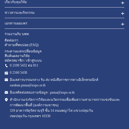
เกี่ยวกับทุนวิจัย
ข่าวสารและกิจกรรม
เอกสารเผยแพร่
ร่วมงานกับ บพท.
ติดต่อเรา
คำถามที่พบบ่อย (FAQ)
กระดานแลกเปลี่ยนข้อมูล
สืบค้นผลงานวิจัย
สมัครสมาชิก / เข้าสู่ระบบ
0 2109 5432 ต่อ 811
0 2160
5438
อีเมลสารบรรณกลาง รับ-ส่ง หนังสือราชการทางอิเล็กทรอนิกส์
saraban.pmua@nxpo.or.th
อีเมลติดต่อสอบถามข้อมูล :
pmua@nxpo.or.th
สำนักงานเร่งรัดการวิจัยและนวัตกรรมเพื่อเพิ่มความสามารถการแข่งขันและ
การพัฒนาพื้นที่ (องค์การมหาชน)
319 อาคารจัตุรัสจามจุรี ชั้น 14 ถนนพญาไท แขวงปทุมวัน
เขตปทุมวัน กรุงเทพฯ 10330