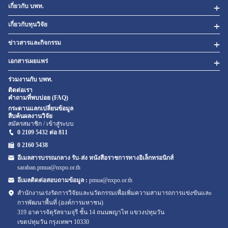
เกี่ยวกับ บพท.
เกี่ยวกับทุนวิจัย
ข่าวสารและกิจกรรม
เอกสารเผยแพร่
ร่วมงานกับ บพท.
ติดต่อเรา
คำถามที่พบบ่อย (FAQ)
กระดานแลกเปลี่ยนข้อมูล
สืบค้นผลงานวิจัย
สมัครสมาชิก / เข้าสู่ระบบ
0 2109 5432 ต่อ 811
0 2160
5438
อีเมลสารบรรณกลาง รับ-ส่ง หนังสือราชการทางอิเล็กทรอนิกส์
saraban.pmua@nxpo.or.th
อีเมลติดต่อสอบถามข้อมูล :
pmua@nxpo.or.th
สำนักงานเร่งรัดการวิจัยและนวัตกรรมเพื่อเพิ่มความสามารถการแข่งขันและ
การพัฒนาพื้นที่ (องค์การมหาชน)
319 อาคารจัตุรัสจามจุรี ชั้น 14 ถนนพญาไท แขวงปทุมวัน
เขตปทุมวัน กรุงเทพฯ 10330