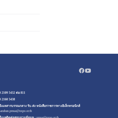
0 2109 5432 ต่อ 811
0 2160
5438
อีเมลสารบรรณกลาง รับ-ส่ง หนังสือราชการทางอิเล็กทรอนิกส์
saraban.pmua@nxpo.or.th
อีเมลติดต่อสอบถามข้อมูล :
pmua@nxpo.or.th