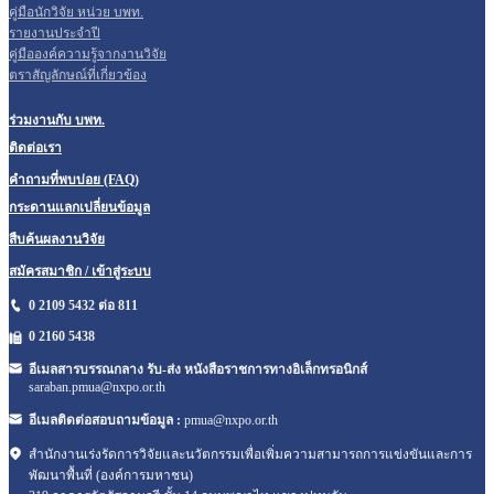
คู่มือนักวิจัย หน่วย บพท.
รายงานประจำปี
คู่มือองค์ความรู้จากงานวิจัย
ตราสัญลักษณ์ที่เกี่ยวข้อง
ร่วมงานกับ บพท.
ติดต่อเรา
คำถามที่พบบ่อย (FAQ)
กระดานแลกเปลี่ยนข้อมูล
สืบค้นผลงานวิจัย
สมัครสมาชิก / เข้าสู่ระบบ
0 2109 5432 ต่อ 811
0 2160
5438
อีเมลสารบรรณกลาง รับ-ส่ง หนังสือราชการทางอิเล็กทรอนิกส์
saraban.pmua@nxpo.or.th
อีเมลติดต่อสอบถามข้อมูล :
pmua@nxpo.or.th
สำนักงานเร่งรัดการวิจัยและนวัตกรรมเพื่อเพิ่มความสามารถการแข่งขันและการ
พัฒนาพื้นที่ (องค์การมหาชน)