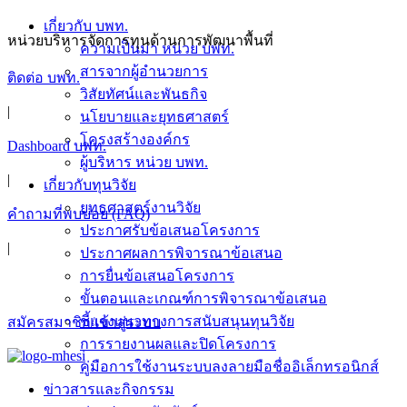
Skip
เกี่ยวกับ บพท.
to
หน่วยบริหารจัดการทุนด้านการพัฒนาพื้นที่
ความเป็นมา หน่วย บพท.
content
สารจากผู้อำนวยการ
ติดต่อ บพท.
วิสัยทัศน์และพันธกิจ
|
นโยบายและยุทธศาสตร์
โครงสร้างองค์กร
Dashboard บพท.
ผู้บริหาร หน่วย บพท.
|
เกี่ยวกับทุนวิจัย
ยุทธศาสตร์งานวิจัย
คำถามที่พบบ่อย (FAQ)
ประกาศรับข้อเสนอโครงการ
|
ประกาศผลการพิจารณาข้อเสนอ
การยื่นข้อเสนอโครงการ
ขั้นตอนและเกณฑ์การพิจารณาข้อเสนอ
ชี้แจงแนวทางการสนับสนุนทุนวิจัย
สมัครสมาชิก/เข้าสู่ระบบ
การรายงานผลและปิดโครงการ
คู่มือการใช้งานระบบลงลายมือชื่ออิเล็กทรอนิกส์
ข่าวสารและกิจกรรม