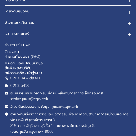
เกี่ยวกับทุนวิจัย
ข่าวสารและกิจกรรม
เอกสารเผยแพร่
ร่วมงานกับ บพท.
ติดต่อเรา
คำถามที่พบบ่อย (FAQ)
กระดานแลกเปลี่ยนข้อมูล
สืบค้นผลงานวิจัย
สมัครสมาชิก / เข้าสู่ระบบ
0 2109 5432 ต่อ 811
0 2160
5438
อีเมลสารบรรณกลาง รับ-ส่ง หนังสือราชการทางอิเล็กทรอนิกส์
saraban.pmua@nxpo.or.th
อีเมลติดต่อสอบถามข้อมูล :
pmua@nxpo.or.th
สำนักงานเร่งรัดการวิจัยและนวัตกรรมเพื่อเพิ่มความสามารถการแข่งขันและการ
พัฒนาพื้นที่ (องค์การมหาชน)
319 อาคารจัตุรัสจามจุรี ชั้น 14 ถนนพญาไท แขวงปทุมวัน
เขตปทุมวัน กรุงเทพฯ 10330