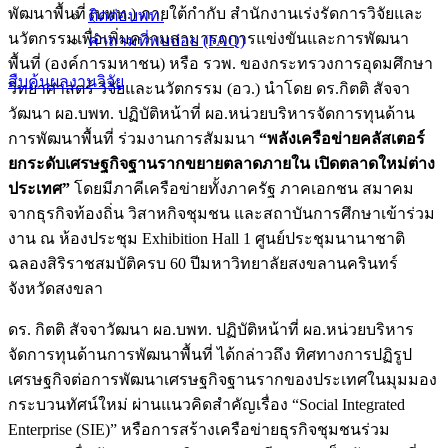
พัฒนาพื้นที่ (บพท.) ภายใต้กำกับ สำนักงานเร่งรัดการวิจัยและ
ติดต่อบพท.
นวัตกรรมเพื่อเพิ่มความสามารถการแข่งขันและการพัฒนา
คำถามที่พบบ่อย (FAQ)
พื้นที่ (องค์การมหาชน) หรือ รวพ. ของกระทรวงการอุดมศึกษา
สืบค้นผลงานวิจัย
วิทยาศาสตร์ วิจัยและนวัตกรรม (อว.) นำโดย ดร.กิตติ สัจจา
วัฒนา ผอ.บพท. ปฏิบัติหน้าที่ ผอ.หน่วยบริหารจัดการทุนด้าน
การพัฒนาพื้นที่ ร่วมงานการสัมมนา
“พลังเครือข่ายคลัสเตอร์
ยกระดับเศรษฐกิจฐานรากขยายตลาดภายใน เปิดตลาดใหม่ต่าง
ประเทศ”
โดยมีภาคีเครือข่ายทั้งภาครัฐ ภาคเอกชน สมาคม
จากธุรกิจท้องถิ่น วิสาหกิจชุมชน และสถาบันการศึกษาเข้าร่วม
งาน ณ ห้องประชุม Exhibition Hall 1 ศูนย์ประชุมนานาชาติ
ฉลองสิริราชสมบัติครบ 60 ปีมหาวิทยาลัยสงขลานครินทร์
จังหวัดสงขลา
ดร. กิตติ สัจจาวัฒนา ผอ.บพท. ปฏิบัติหน้าที่ ผอ.หน่วยบริหาร
จัดการทุนด้านการพัฒนาพื้นที่ ได้กล่าวถึง ทิศทางการปฏิรูป
เศรษฐกิจต่อการพัฒนาเศรษฐกิจฐานรากของประเทศในมุมมอง
กระบวนทัศน์ใหม่ ผ่านแนวคิดสำคัญเรื่อง “Social Integrated
Enterprise (SIE)” หรือการสร้างเครือข่ายธุรกิจชุมชนร่วม