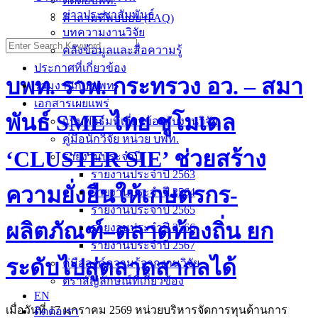
ติดต่อบพท.
ข่าวประชาสัมพันธ์
คำถามที่พบบ่อย (FAQ)
บทความงานวิจัย
Search
คลังข้อมูลและสื่อความรู้
for:
ประกาศที่เกี่ยวข้อง
บพท. รวพ. กระทรวง อว. – สมา
ร่วมงานกับ บพท.
เอกสารเผยแพร่
พันธ์ SME ไทย ชูโมเดล
แบบฟอร์มที่เกี่ยวข้องกับงานวิจัย
คู่มือนักวิจัย หน่วย บพท.
‘CLUSTER SIE’ ช่วยสร้าง
รายงานประจำปี
รายงานประจำปี 2563
ความยั่งยืนให้เกษตรกร-
รายงานประจำปี 2564
รายงานประจำปี 2565
ผลิตภัณฑ์–ตลาดท้องถิ่น ยก
รายงานประจำปี 2566
รายงานประจำปี 2567
ระดับไปสู่ตลาดสากลได้
คู่มือองค์ความรู้จากงานวิจัย
ตราสัญลักษณ์ที่เกี่ยวข้อง
EN
เมื่อวันที่ 17 มกราคม 2569 หน่วยบริหารจัดการทุนด้านการ
ติดต่อเรา