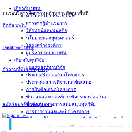
Skip
เกี่ยวกับ บพท.
to
หน่วยบริหารจัดการทุนด้านการพัฒนาพื้นที่
ความเป็นมา หน่วย บพท.
content
สารจากผู้อำนวยการ
ติดต่อ บพท.
วิสัยทัศน์และพันธกิจ
|
นโยบายและยุทธศาสตร์
โครงสร้างองค์กร
Dashboard บพท.
ผู้บริหาร หน่วย บพท.
|
เกี่ยวกับทุนวิจัย
ยุทธศาสตร์งานวิจัย
คำถามที่พบบ่อย (FAQ)
ประกาศรับข้อเสนอโครงการ
|
ประกาศผลการพิจารณาข้อเสนอ
การยื่นข้อเสนอโครงการ
ขั้นตอนและเกณฑ์การพิจารณาข้อเสนอ
ชี้แจงแนวทางการสนับสนุนทุนวิจัย
สมัครสมาชิก/เข้าสู่ระบบ
การรายงานผลและปิดโครงการ
คู่มือการใช้งานระบบลงลายมือชื่ออิเล็กทรอนิกส์
ข่าวสารและกิจกรรม