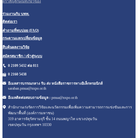
ตราสัญลักษณ์ที่เกี่ยวข้อง
ร่วมงานกับ บพท.
ติดต่อเรา
คำถามที่พบบ่อย (FAQ)
กระดานแลกเปลี่ยนข้อมูล
สืบค้นผลงานวิจัย
สมัครสมาชิก / เข้าสู่ระบบ
0 2109 5432 ต่อ 811
0 2160
5438
อีเมลสารบรรณกลาง รับ-ส่ง หนังสือราชการทางอิเล็กทรอนิกส์
saraban.pmua@nxpo.or.th
อีเมลติดต่อสอบถามข้อมูล :
pmua@nxpo.or.th
สำนักงานเร่งรัดการวิจัยและนวัตกรรมเพื่อเพิ่มความสามารถการแข่งขันและการ
พัฒนาพื้นที่ (องค์การมหาชน)
319 อาคารจัตุรัสจามจุรี ชั้น 14 ถนนพญาไท แขวงปทุมวัน
เขตปทุมวัน กรุงเทพฯ 10330