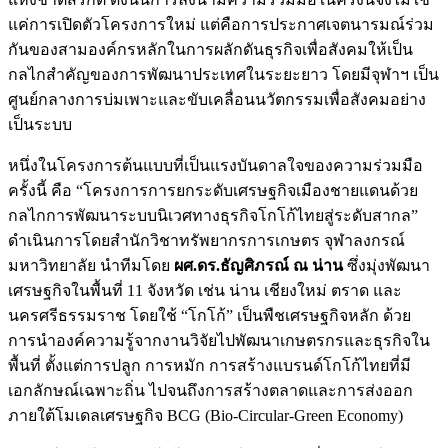
แค่การเปิดตัวโครงการใหม่ แต่คือการประกาศเจตนารมณ์ร่วม
กันของสามองค์กรหลักในการผลักดันธุรกิจเพื่อสังคมให้เป็น
กลไกสำคัญของการพัฒนาประเทศในระยะยาว โดยมีจุฬาฯ เป็น
ศูนย์กลางการบ่มเพาะและขับเคลื่อนนวัตกรรมเพื่อสังคมอย่าง
เป็นระบบ
หนึ่งในโครงการต้นแบบที่เป็นแรงบันดาลใจของความร่วมมือ
ครั้งนี้ คือ “โครงการการยกระดับเศรษฐกิจเมืองชายแดนด้วย
กลไกการพัฒนาระบบนิเวศทางธุรกิจโกโก้ไทยสู่ระดับสากล”
ดำเนินการโดยสำนักวิชาทรัพยากรการเกษตร จุฬาลงกรณ์
มหาวิทยาลัย นำทีมโดย
ผศ.ดร.ธัญศิภรณ์ ณ น่าน
ซึ่งมุ่งพัฒนา
เศรษฐกิจในพื้นที่ 11 จังหวัด เช่น น่าน เชียงใหม่ ตราด และ
นครศรีธรรมราช โดยใช้ “โกโก้” เป็นพืชเศรษฐกิจหลัก ด้วย
การนำองค์ความรู้จากงานวิจัยไปพัฒนาเกษตรกรและธุรกิจใน
พื้นที่ ตั้งแต่การปลูก การหมัก การสร้างแบรนด์โกโก้ไทยที่มี
เอกลักษณ์เฉพาะถิ่น ไปจนถึงการสร้างตลาดและการส่งออก
ภายใต้โมเดลเศรษฐกิจ BCG (Bio-Circular-Green Economy)