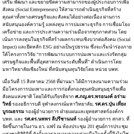
เสริม พัฒนา และขยายขีดความสามารถของผู้ประกอบการเพื่อ
สังคม (Social Entrepreneurs) ให้สามารถดำเนินธุรกิจที่สร้าง
คุณค่าทั้งทางเศรษฐกิจและสังคมได้อย่างต่อเนื่อง ผ่านการ
สนับสนุนองค์ความรู้ แหล่งทุน การบ่มเพาะธุรกิจ การเชื่อมโยง
เครือข่าย และการประสานความร่วมมือจากทุกภาคส่วน โดย
เน้นการลงทุนในธุรกิจที่สร้างผลกระทบเชิงบวกต่อสังคม (Social
Impact) และยึดหลัก ESG อย่างเป็นรูปธรรม ซึ่งจะเริ่มนำร่องภาย
ใต้โครงการวิจัย “การพัฒนาระบบการบ่มเพาะและเร่งรัดกลุ่ม
เศรษฐกิจและพื้นที่อุตสาหกรรมระดับพื้นที่” ดำเนินการโดย
มหาวิทยาลัยเชียงใหม่ ที่สนับสนุนทุนวิจัยโดย หน่วย บพท.
เมื่อวันที่ 15 สิงหาคม 2568 ที่ผ่านมา ได้มีการลงนามความร่วม
มือโครงการบ่มเพาะและการก่อตั้งกองทุนสนับสนุนธุรกิจเพื่อ
สังคมแห่งชาติ โดยได้รับเกียรติจาก
ศ.ภญ.ดร.พรอนงค์ อร่าม
วิทย์
รองอธิการบดี จุฬาลงกรณ์มหาวิทยาลัย,
รศ.ดร.ปุ่น เที่ยง
บูรณธรรม
รองผู้อำนวยการ ฝ่ายแผนและยุทธศาสตร์องค์กร
บพท. และ
รศ.ดร.นพพร ลีปรีชานนท์
รองผู้อำนวยการ สกสว. ที่
จัดขึ้นภายในงาน อว. แฟร์ ณ ห้องประชุม 201 ศูนย์การประชุม
แห่งชาติสิริกิติ์ ดังนั้นการลงนามความร่วมมือในครั้งนี้จึงไม่ใช่