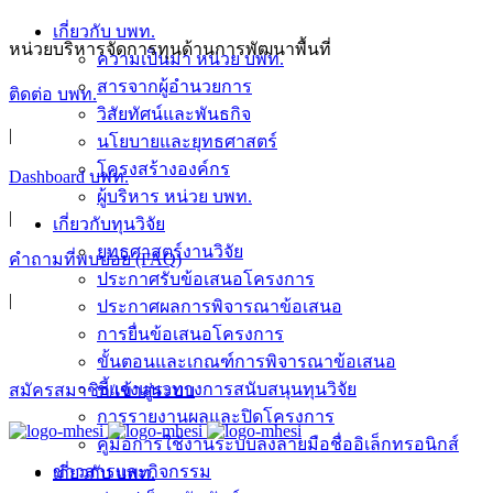
Skip
เกี่ยวกับ บพท.
to
หน่วยบริหารจัดการทุนด้านการพัฒนาพื้นที่
ความเป็นมา หน่วย บพท.
content
สารจากผู้อำนวยการ
ติดต่อ บพท.
วิสัยทัศน์และพันธกิจ
|
นโยบายและยุทธศาสตร์
โครงสร้างองค์กร
Dashboard บพท.
ผู้บริหาร หน่วย บพท.
|
เกี่ยวกับทุนวิจัย
ยุทธศาสตร์งานวิจัย
คำถามที่พบบ่อย (FAQ)
ประกาศรับข้อเสนอโครงการ
|
ประกาศผลการพิจารณาข้อเสนอ
การยื่นข้อเสนอโครงการ
ขั้นตอนและเกณฑ์การพิจารณาข้อเสนอ
ชี้แจงแนวทางการสนับสนุนทุนวิจัย
สมัครสมาชิก/เข้าสู่ระบบ
การรายงานผลและปิดโครงการ
คู่มือการใช้งานระบบลงลายมือชื่ออิเล็กทรอนิกส์
ข่าวสารและกิจกรรม
เกี่ยวกับ บพท.