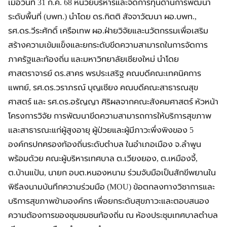
เมื่อวันที่ 31 ก.ค. 68 หน่วยบริหารและจัดการทุนด้านการพัฒนา
ระดับพื้นที่ (บพท.) นำโดย ดร.กิตติ สัจจาวัฒนา ผอ.บพท.,
รศ.ดร.วีระศักดิ์ เครือเทพ ผอ.ฝ่ายวิจัยและนวัตกรรมเพื่อเสริม
สร้างความเข้มแข็งและยกระดับขีดความสามารถในการจัดการ
ภาครัฐและท้องถิ่น และมหาวิทยาลัยเชียงใหม่ นำโดย
ศาสตราจารย์ ดร.สาคร พรประเสริฐ คณบดีคณะเทคนิคการ
แพทย์, รศ.ดร.วราภรณ์ บุญเชียง คณบดีคณะสาธารณสุข
ศาสตร์ และ รศ.ดร.อรัญญา ศิริผลจากคณะสังคมศาสตร์ หัวหน้า
โครงการวิจัย การพัฒนาขีดความสามารถการให้บริการสุขภาพ
และสาธารณะแก่ผู้สูงอายุ ผู้ป่วยและผู้มีภาวะพึ่งพิงของ 5
องค์กรปกครองท้องถิ่นระดับตำบล ในอำเภอเมือง จ.ลำพูน
พร้อมด้วย คณะผู้บริหารเทศบาล ต.เวียงยอง, ต.เหมืองจี้,
ต.บ้านแป้น, นายก อบต.หนองหนาม ร่วมจับมือเป็นสักขีพยานใน
พิธีลงนามบันทึกความร่วมมือ (MOU) ข้อตกลงทางวิชาการและ
บริการสุขภาพข้ามองค์กร เพื่อยกระดับสุขภาวะและตอบสนอง
ความต้องการของชุมชมชนท้องถิ่น ณ ห้องประชุมเทศบาลตำบล