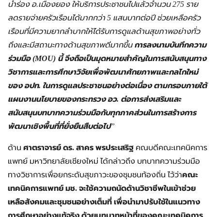
นำร่อง อ.เมืองยอง ให้บริการประชาชนไปแล้วจำนวน 275 ราย
ลดรายจ่ายครัวเรือนได้มากกว่า 5 แสนบาทต่อปี ช่วยเหลือครัว
เรือนที่มีความยากลำบากให้ได้รับการดูแลด้านสุขภาพอย่างทั่ว
ถึงและมีสถานะทางด้านสุขภาพดีมากขึ้น
การลงนามบันทึกความ
ร่วมมือ (MOU) นี้ จึงถือเป็นมุดหมายสำคัญในการสนับสนุนทาง
วิชาการและการศึกษาวิจัยเพื่อพัฒนาศักยภาพและกลไกใหม่
ของ อปท. ในการดูแลประชาชนอย่างต่อเนื่อง ตามกรอบภายใต้
แผนงานนโยบายของกระทรวง อว. ต่อการส่งเสริมและ
สนับสนุนบทบาทความร่วมมือกับทุกภาคส่วนในการสร้างการ
พัฒนาเชิงพื้นที่ที่ยั่งยืนสืบต่อไป
”
ด้าน
ศาตราจารย์ ดร. สาคร พรประเสริฐ
คณบดีคณะเทคนิคการ
แพทย์ มหาวิทยาลัยเชียงใหม่ ได้กล่าวถึง บทบาทความร่วมมือ
ทางวิชาการเพื่อยกระดับสุขภาวะของชุมชนท้องถิ่น ไว้ว่า
คณะ
เทคนิคการแพทย์ มช. จะใช้ความถนัดด้านวิชาชีพในเข้าช่วย
เหลือสังคมและชุมชนอย่างเต็มที่ เพื่อนำมาปรับใช้ในแนวทาง
การศึกษาอย่างแท้จริง ด้วยบทบาทหน้าที่ของคณะเทคนิคการ