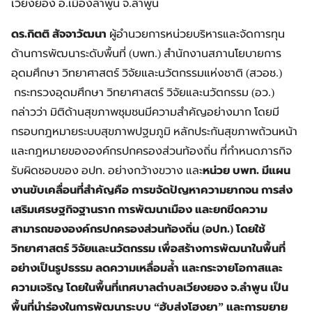
เวียงยอง อ.เมืองลำพูน จ.ลำพูน
ดร.กิตติ สัจจาวัฒนา
ผู้อำนวยการหน่วยบริหารและจัดการทุน
ด้านการพัฒนาระดับพื้นที่ (บพท.) สำนักงานสภานโยบายการ
อุดมศึกษา วิทยาศาสตร์ วิจัยและนวัตกรรมแห่งชาติ (สวอช.)
กระทรวงอุดมศึกษา วิทยาศาสตร์ วิจัยและนวัตกรรม (อว.)
กล่าวว่า มิติด้านสุขภาพชุมชนมีความสำคัญอย่างมาก โดยมี
กรอบกฎหมายระบบสุขภาพปฐมภูมิ หลักประกันสุขภาพถ้วนหน้า
และกฎหมายขององค์กรปกครองส่วนท้องถิ่น ที่กำหนดภารกิจ
รับผิดชอบของ อปท. อย่างกว้างขวาง และ
หน่วย บพท. มีแผน
งานขับเคลื่อนที่สำคัญคือ การขจัดปัญหาความยากจน การส่ง
เสริมเศรษฐกิจฐานราก การพัฒนาเมือง และยกขีดความ
สามารถขององค์กรปกครองส่วนท้องถิ่น (อปท.) โดยใช้
วิทยาศาสตร์ วิจัยและนวัตกรรม เพื่อสร้างการพัฒนาในพื้นที่
อย่างเป็นรูปธรรม ลดความเหลื่อมล้ำ และกระจายโอกาสและ
ความเจริญ โดยในพื้นที่เทศบาลตำบลเวียงยอง จ.ลำพูน เป็น
พื้นที่นำร่องในการพัฒนาระบบ “ฮับส่งโฮงยา” และการขยาย