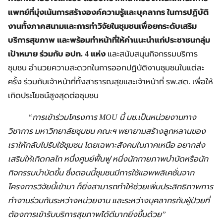
แพทย์ที่มุ่งเน้นการสร้างองค์ความรู้และบุคลากร ในการปฏิบัติ
งานทั้งภาคสนามและการทำวิจัยในชุมชนเพื่อยกระดับเสริม
บริการสุขภาพ และพร้อมทำหน้าที่ให้คำแนะนำแก่ประชาชนกลุ่ม
เป้าหมาย ร่วมกับ อปท. 4
แห่ง
และสนับสนุนกิจกรรมบริการ
ชุมชน อำนวยความสะดวกในการออกปฏิบัติงานชุมชนในแต่ละ
ครั้ง ร่วมกับเจ้าหน้าที่ทั้งสาธารณสุขและเจ้าหน้าที่ รพ.สต. เพื่อให้
เกิดประโยชน์สูงสุดต่อชุมชน
“การเข้าร่วมโครงการ
MOU นี้ มช.เป็นหน่วยงานทาง
วิชาการ มหาวิทยาลัยชุมชน คณะฯ พยายามสร้างลูกหลานของ
เราให้กลับไปรับใช้ชุมชน โดยเฉพาะสังคมในภาคเหนือ อยากส่ง
เสริมให้เกิดกลไก หนึ่งศูนย์ฟื้นฟู หนึ่งนักกายภาพบำบัดหรือนัก
กิจกรรมบำบัดขึ้น ซึ่งตอนนี้ชุมชนมีการใช้แอพพลิเคชั่นจาก
โครงการวิจัยนี้เข้ามา ก็ยิ่งสามารถทำให้ช่วยเพิ่มประสิทธิภาพการ
ทำงานร่วมกันระหว่างหน่วยงาน และระหว่างบุคลากรกับผู้ป่วยที่
ต้องการเข้ารับบริการสุขภาพได้ดีมากยิ่งขึ้นด้วย”