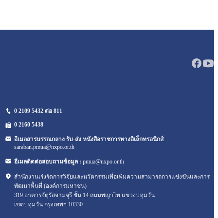
0 2109 5432 ต่อ 811
0 2160
5438
อีเมลสารบรรณกลาง รับ-ส่ง หนังสือราชการทางอิเล็กทรอนิกส์
saraban.pmua@nxpo.or.th
อีเมลติดต่อสอบถามข้อมูล :
pmua@nxpo.or.th
สำนักงานเร่งรัดการวิจัยและนวัตกรรมเพื่อเพิ่มความสามารถการแข่งขันและการ
พัฒนาพื้นที่ (องค์การมหาชน)
319 อาคารจัตุรัสจามจุรี ชั้น 14 ถนนพญาไท แขวงปทุมวัน
เขตปทุมวัน กรุงเทพฯ 10330