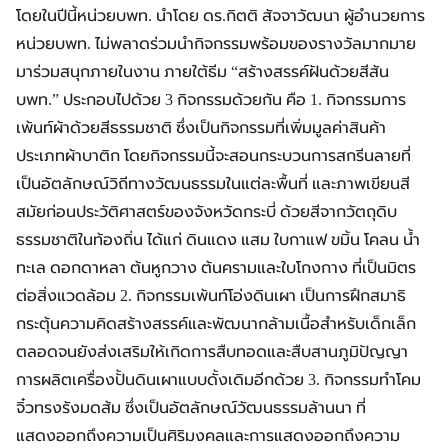
โดยในปีนี้หน่วยบพท. นำโดย ดร.กิตติ สัจจาวัฒนา ผู้อำนวยการ
หน่วยบพท. ไม่พลาดร่วมนำกิจกรรมพร้อมของรางวัลมากมาย
มาร่วมสนุกภายในงาน ภายใต้ธีม “สร้างสรรค์ฝันด้วยสีสัน
บพท.” ประกอบไปด้วย 3 กิจกรรมด้วยกัน คือ 1. กิจกรรมการ
เพ้นท์ผ้าด้วยสีธรรมชาติ ซึ่งเป็นกิจกรรมที่เพิ่มมูลค่าสินค้า
ประเภทผ้าบาติก โดยกิจกรรมนี้จะสอนกระบวนการสกรีนลายที่
เป็นอัตลักษณ์วิถีทางวัฒนธรรมในแต่ละพื้นที่ และภาพเขียนสี
สมัยก่อนประวัติศาสตร์ของจังหวัดกระบี่ ด้วยสีจากวัตถุดิบ
ธรรมชาติในท้องถิ่น ได้แก่ ดินแดง แสม ใบกาแฟ ขมิ้น โคลน น้ำ
ทะเล ดอกดาหลา ต้นหูกวาง ต้นครามและใบโกงกาง ที่เป็นมิตร
ต่อสิ่งแวดล้อม 2. กิจกรรมเพ้นท์โอ่งดินเผา เป็นการฝึกสมาธิ
กระตุ้นความคิดสร้างสรรค์และพัฒนากล้ามเนื้อสำหรับเด็กเล็ก
ตลอดจนยังส่งเสริมให้เกิดการสืบทอดและสืบสานภูมิปัญญา
การผลิตเครื่องปั้นดินเผาแบบดั้งเดิมอีกด้วย 3. กิจกรรมทำโคม
จิ๋วทรงรังมดส้ม ซึ่งเป็นอัตลักษณ์วัฒนธรรมล้านนา ที่
แสดงออกถึงความเป็นศิริมงคลและการแสดงออกถึงความ