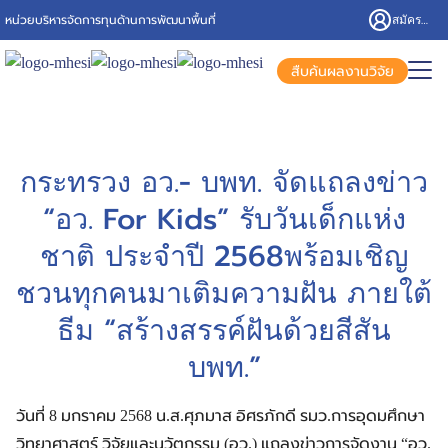
Skip
สมัครสมาชิก/เข้าสู่ระบบ
หน่วยบริหารจัดการทุนด้านการพัฒนาพื้นที่
to
content
Search
สืบค้นผลงานวิจัย
for:
กระทรวง อว.- บพท. จัดแถลงข่าว
“อว. For Kids” รับวันเด็กแห่ง
ชาติ ประจำปี 2568พร้อมเชิญ
ชวนทุกคนมาเติมความฝัน ภายใต้
ธีม “สร้างสรรค์ฝันด้วยสีสัน
บพท.”
วันที่ 8 มกราคม 2568 น.ส.ศุภมาส อิศรภักดี รมว.การอุดมศึกษา
วิทยาศาสตร์ วิจัยและนวัตกรรม (อว.) แถลงข่าวการจัดงาน “อว.