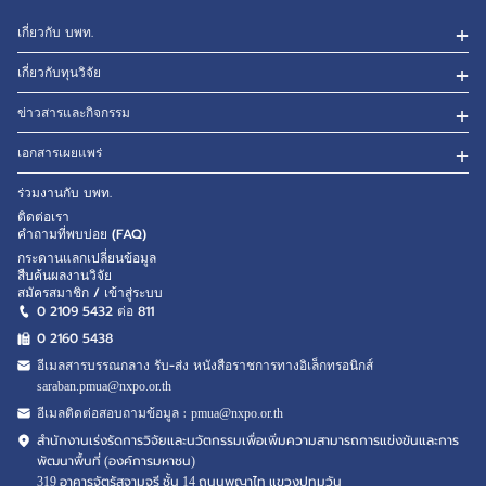
เกี่ยวกับ บพท.
เกี่ยวกับทุนวิจัย
ข่าวสารและกิจกรรม
เอกสารเผยแพร่
ร่วมงานกับ บพท.
ติดต่อเรา
คำถามที่พบบ่อย (FAQ)
กระดานแลกเปลี่ยนข้อมูล
สืบค้นผลงานวิจัย
สมัครสมาชิก / เข้าสู่ระบบ
0 2109 5432 ต่อ 811
0 2160
5438
อีเมลสารบรรณกลาง รับ-ส่ง หนังสือราชการทางอิเล็กทรอนิกส์
saraban.pmua@nxpo.or.th
อีเมลติดต่อสอบถามข้อมูล :
pmua@nxpo.or.th
สำนักงานเร่งรัดการวิจัยและนวัตกรรมเพื่อเพิ่มความสามารถการแข่งขันและการ
พัฒนาพื้นที่ (องค์การมหาชน)
319 อาคารจัตุรัสจามจุรี ชั้น 14 ถนนพญาไท แขวงปทุมวัน