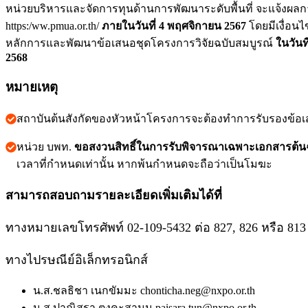
หน่วยบริหารและจัดการทุนด้านการพัฒนาระดับพื้นที่ จะแจ้งผลการพิจ
https:/ww.pmua.or.th/
ภายในวันที่ 4 พฤศจิกายน 2567
โดยมีเงื่อน
หลักการและพัฒนาข้อเสนอชุดโครงการวิจัยฉบับสมบูรณ์
ในวันท
2568
หมายเหตุ
สถาบันต้นสังกัดของหัวหน้าโครงการจะต้องทำการรับรองข้อ
หน่วย บพท.
ขอสงวนสิทธิ์ในการรับพิจารณาเฉพาะเอกสารต้นฉบ
เวลาที่กำหนดเท่านั้น หากพ้นกำหนดจะถือว่าเป็นโมฆะ
สามารถสอบถามรายละเอียดเพิ่มเติมได้ที่
ทางหมายเลขโทรศัพท์ 02-109-5432 ต่อ 827, 826 หรือ 813
ทางไปรษณีย์อิเล็กทรอนิกส์
น.ส.ชลธิชา เนกขัมมะ
chonticha.neg@nxpo.or.th
น.ส.ปาณิสรา ตุงคะสามน
paisara.tun@nxpo.or.th