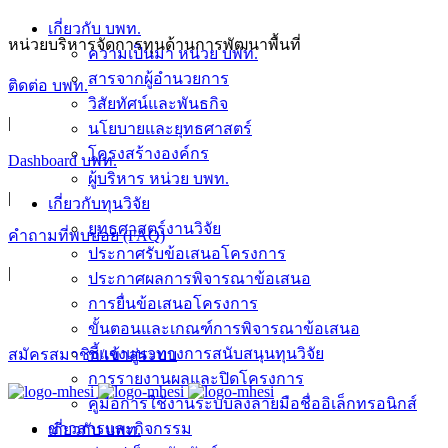
Skip
เกี่ยวกับ บพท.
to
หน่วยบริหารจัดการทุนด้านการพัฒนาพื้นที่
ความเป็นมา หน่วย บพท.
content
สารจากผู้อำนวยการ
ติดต่อ บพท.
วิสัยทัศน์และพันธกิจ
|
นโยบายและยุทธศาสตร์
โครงสร้างองค์กร
Dashboard บพท.
ผู้บริหาร หน่วย บพท.
|
เกี่ยวกับทุนวิจัย
ยุทธศาสตร์งานวิจัย
คำถามที่พบบ่อย (FAQ)
ประกาศรับข้อเสนอโครงการ
|
ประกาศผลการพิจารณาข้อเสนอ
การยื่นข้อเสนอโครงการ
ขั้นตอนและเกณฑ์การพิจารณาข้อเสนอ
ชี้แจงแนวทางการสนับสนุนทุนวิจัย
สมัครสมาชิก/เข้าสู่ระบบ
การรายงานผลและปิดโครงการ
คู่มือการใช้งานระบบลงลายมือชื่ออิเล็กทรอนิกส์
ข่าวสารและกิจกรรม
เกี่ยวกับ บพท.