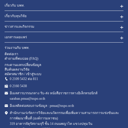
เกี่ยวกับ บพท.
เกี่ยวกับทุนวิจัย
ข่าวสารและกิจกรรม
เอกสารเผยแพร่
ร่วมงานกับ บพท.
ติดต่อเรา
คำถามที่พบบ่อย (FAQ)
กระดานแลกเปลี่ยนข้อมูล
สืบค้นผลงานวิจัย
สมัครสมาชิก / เข้าสู่ระบบ
0 2109 5432 ต่อ 811
0 2160
5438
อีเมลสารบรรณกลาง รับ-ส่ง หนังสือราชการทางอิเล็กทรอนิกส์
saraban.pmua@nxpo.or.th
อีเมลติดต่อสอบถามข้อมูล :
pmua@nxpo.or.th
สำนักงานเร่งรัดการวิจัยและนวัตกรรมเพื่อเพิ่มความสามารถการแข่งขันและ
การพัฒนาพื้นที่ (องค์การมหาชน)
319 อาคารจัตุรัสจามจุรี ชั้น 14 ถนนพญาไท แขวงปทุมวัน