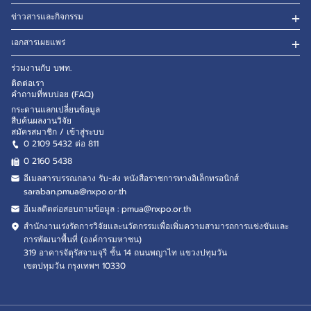
ข่าวสารและกิจกรรม
เอกสารเผยแพร่
ร่วมงานกับ บพท.
ติดต่อเรา
คำถามที่พบบ่อย (FAQ)
กระดานแลกเปลี่ยนข้อมูล
สืบค้นผลงานวิจัย
สมัครสมาชิก / เข้าสู่ระบบ
0 2109 5432 ต่อ 811
0 2160
5438
อีเมลสารบรรณกลาง รับ-ส่ง หนังสือราชการทางอิเล็กทรอนิกส์
saraban.pmua@nxpo.or.th
อีเมลติดต่อสอบถามข้อมูล :
pmua@nxpo.or.th
สำนักงานเร่งรัดการวิจัยและนวัตกรรมเพื่อเพิ่มความสามารถการแข่งขันและ
การพัฒนาพื้นที่ (องค์การมหาชน)
319 อาคารจัตุรัสจามจุรี ชั้น 14 ถนนพญาไท แขวงปทุมวัน
เขตปทุมวัน กรุงเทพฯ 10330