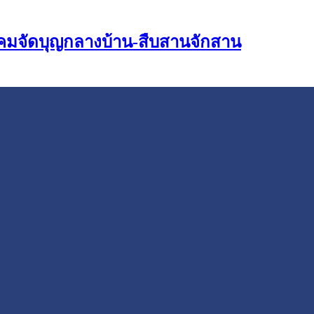
นิคมจัดบุญกลางบ้าน-สืบสานจักสาน