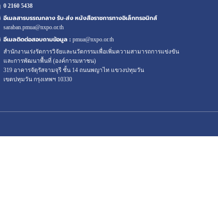
0 2160
5438
อีเมลสารบรรณกลาง รับ-ส่ง หนังสือราชการทางอิเล็กทรอนิกส์
saraban.pmua@nxpo.or.th
อีเมลติดต่อสอบถามข้อมูล :
pmua@nxpo.or.th
สำนักงานเร่งรัดการวิจัยและนวัตกรรมเพื่อเพิ่มความสามารถการแข่งขัน
และการพัฒนาพื้นที่ (องค์การมหาชน)
319 อาคารจัตุรัสจามจุรี ชั้น 14 ถนนพญาไท แขวงปทุมวัน
เขตปทุมวัน กรุงเทพฯ 10330